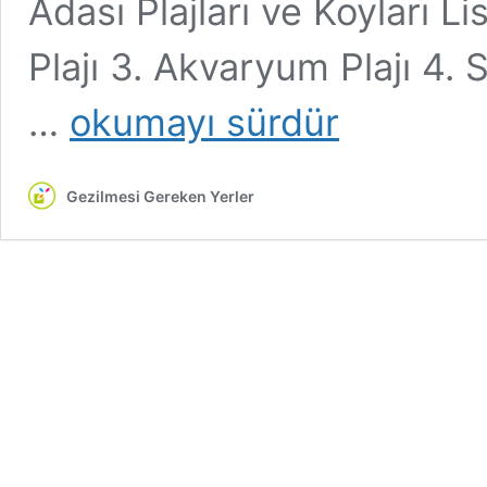
Adası Plajları ve Koyları Li
Plajı 3. Akvaryum Plajı 4. Sa
Avşa
…
okumayı sürdür
Adası
Plajları
ve
Gezilmesi Gereken Yerler
Koyları
|
En
Ünlü
10
Yer
|
2026