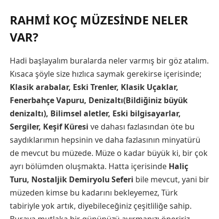
RAHMI KOÇ MÜZESINDE NELER
VAR?
Hadi başlayalım buralarda neler varmış bir göz atalım.
Kısaca şöyle size hızlıca saymak gerekirse içerisinde;
Klasik arabalar, Eski Trenler, Klasik Uçaklar,
Fenerbahçe Vapuru, Denizaltı(Bildiğiniz büyük
denizaltı), Bilimsel aletler, Eski bilgisayarlar,
Sergiler, Keşif Küresi
ve dahası fazlasından öte bu
saydıklarımın hepsinin ve daha fazlasının minyatürü
de mevcut bu müzede. Müze o kadar büyük ki, bir çok
ayrı bölümden oluşmakta. Hatta içerisinde
Haliç
Turu, Nostaljik Demiryolu Seferi
bile mevcut, yani bir
müzeden kimse bu kadarını bekleyemez, Türk
tabiriyle yok artık, diyebileceğiniz çeşitliliğe sahip.