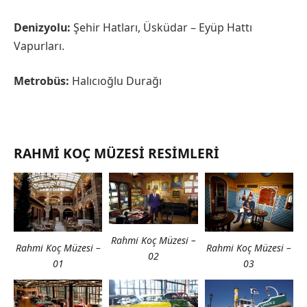
Denizyolu:
Şehir Hatları, Üsküdar – Eyüp Hattı
Vapurları.
Metrobüs:
Halıcıoğlu Durağı
RAHMI KOÇ MÜZESI RESIMLERI
Rahmi Koç Müzesi –
Rahmi Koç Müzesi –
Rahmi Koç Müzesi –
02
01
03