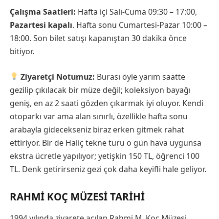
Çalışma Saatleri:
Hafta içi Salı-Cuma 09:30 – 17:00,
Pazartesi kapalı
. Hafta sonu Cumartesi-Pazar 10:00 –
18:00. Son bilet satışı kapanıştan 30 dakika önce
bitiyor.
Ziyaretçi Notumuz:
Burası öyle yarım saatte
gezilip çıkılacak bir müze değil; koleksiyon bayağı
geniş, en az 2 saati gözden çıkarmak iyi oluyor. Kendi
otoparkı var ama alan sınırlı, özellikle hafta sonu
arabayla gidecekseniz biraz erken gitmek rahat
ettiriyor. Bir de Haliç tekne turu o gün hava uygunsa
ekstra ücretle yapılıyor; yetişkin 150 TL, öğrenci 100
TL. Denk getirirseniz gezi çok daha keyifli hale geliyor.
RAHMI KOÇ MÜZESI TARIHI
1994 yılında ziyarete açılan Rahmi M. Koç Müzesi,