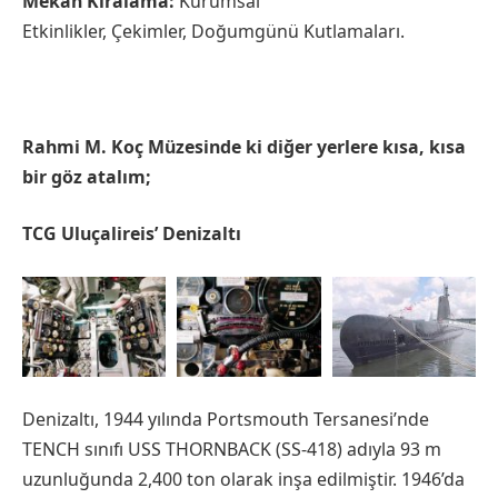
Mekan Kiralama:
Kurumsal
Etkinlikler, Çekimler, Doğumgünü Kutlamaları.
Rahmi M. Koç Müzesinde ki diğer yerlere kısa, kısa
bir göz atalım;
TCG Uluçalireis’ Denizaltı
Denizaltı, 1944 yılında Portsmouth Tersanesi’nde
TENCH sınıfı USS THORNBACK (SS-418) adıyla 93 m
uzunluğunda 2,400 ton olarak inşa edilmiştir. 1946’da