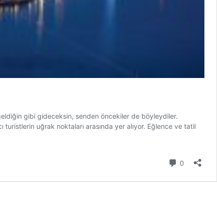
eldiğin gibi gideceksin, senden öncekiler de böyleydiler.
turistlerin uğrak noktaları arasında yer alıyor. Eğlence ve tatil
Yorum
0