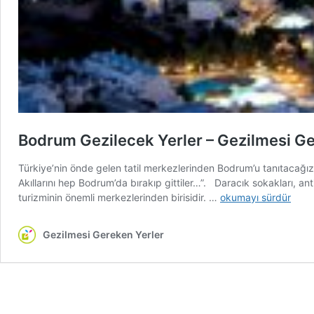
Bodrum Gezilecek Yerler – Gezilmesi Ge
Türkiye’nin önde gelen tatil merkezlerinden Bodrum’u tanıtacağız.
Akıllarını hep Bodrum’da bırakıp gittiler…”. Daracık sokakları, ant
Bodrum
turizminin önemli merkezlerinden birisidir. …
okumayı sürdür
Gezilecek
Yerler
Gezilmesi Gereken Yerler
–
Gezilmesi
Gereken
Yerler