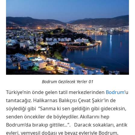
Bodrum Gezilecek Yerler 01
Türkiye’nin önde gelen tatil merkezlerinden
Bodrum
’u
tanıtacağız. Halikarnas Balıkçısı Çevat Şakir’in de
söylediği gibi “Sanma ki sen geldiğin gibi gideceksin,
senden öncekiler de böyleydiler. Akıllarını hep
Bodrum’da bırakıp gittiler…”. Daracık sokakları, antik
evleri, yemyeşil doğası ve beyaz evleriyle Bodrum,