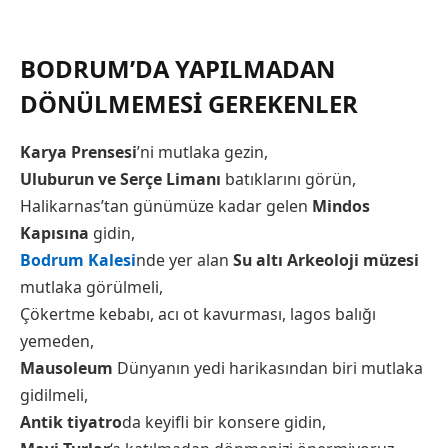
BODRUM’DA YAPILMADAN
DÖNÜLMEMESI GEREKENLER
Karya Prensesi
’ni mutlaka gezin,
Uluburun ve Serçe Limanı
batıklarını görün,
Halikarnas’tan günümüze kadar gelen
Mindos
Kapısına
gidin,
Bodrum Kalesi
nde yer alan
Su altı Arkeoloji müzesi
mutlaka görülmeli,
Çökertme kebabı, acı ot kavurması, lagos balığı
yemeden,
Mausoleum
Dünyanın yedi harikasından biri mutlaka
gidilmeli,
Antik tiyatro
da keyifli bir konsere gidin,