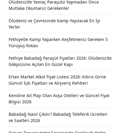
Ölüdeniz’de Yamaç Paraşütü Yapmadan Önce
Mutlaka Okumanız Gerekenler
Ölüdeniz ve Çevresinde Kamp Yapılacak En İyi
Yerler
Fethiye’de Kamp Yaparken Keşfetmeniz Gereken 5
Yürüyüş Rotası
Fethiye Babadağ Paraşüt Fiyatları 2026: Ölüdeniz’de
Gökyüzüne Açılan En Güzel Kapı
Ertan Market Alkol Fiyat Listesi 2026: Kıbrıs Girne
Güncel İçki Fiyatları ve Alışveriş Rehberi
Kendine Ait Plajı Olan Avşa Otelleri ve Güncel Fiyat
Bilgisi 2026
Babadağ Nasıl Çıkılır? Babadağ Teleferik Ücretleri
ve Saatleri 2026
Dalyan Terrace Hotel Çevresinde Gezilecek Yerler