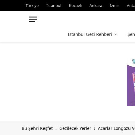
Türkiye
İstanbul
Kocaeli
Ankara
İzmir
Anta
İstanbul Gezi Rehberi
Şeh
Bu Şehri Keşfet
Gezilecek Yerler
Acarlar Longozu Ve
↓
↓