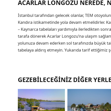
ACARLAR LONGOZU NEREDE, NA
İstanbul tarafından gelecek olanlar, TEM otoyolun
Kandıra istikametinde yola devam etmelidirler. Ka
– Kaynarca tabelaları yardımıyla ilerledikten son
tarafa dönerek Acarlar Longozu’na ulaşım sağlamı
yolunuza devam ederken sol tarafınızda büyük tab
tabelaya aldırış etmeyin. Yukarıda tarif ettiğimiz 
GEZEBILECEĞINIZ DIĞER YERL