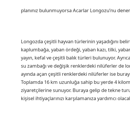
planınız bulunmuyorsa Acarlar Longozu’nu denemen
Longozda çeşitli hayvan türlerinin yaşadığını belirt
kaplumbağa, yaban ördeği, yaban kazı, tilki, yaba
yayın, kefal ve çeşitli balık türleri bulunuyor. Ayrı
su zambağı ve değişik renklerdeki nilüferler de lo
ayında açan çeşitli renklerdeki nilüferler ise bur
Toplamda 16 km uzunluğa sahip bu yerde 4 kilomet
ziyaretçilerine sunuyor. Buraya gelip de tekne 
kişisel ihtiyaçlarınızı karşılamanıza yardımcı olaca