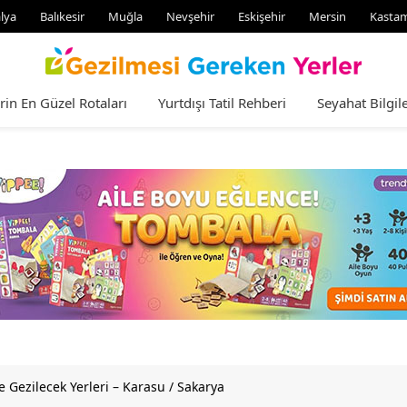
lya
Balıkesir
Muğla
Nevşehir
Eskişehir
Mersin
Kasta
rin En Güzel Rotaları
Yurtdışı Tatil Rehberi
Seyahat Bilgile
 Gezilecek Yerleri – Karasu / Sakarya