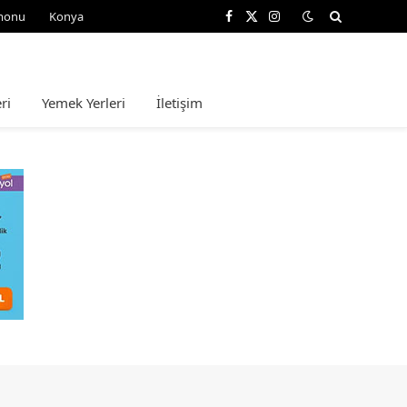
monu
Konya
Facebook
X
Instagram
(Twitter)
ri
Yemek Yerleri
İletişim