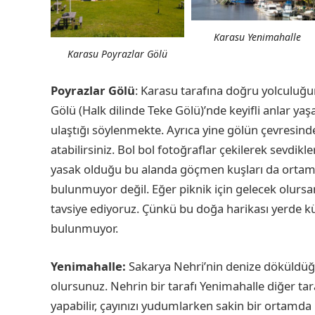
Karasu Yenimahalle
Karasu Poyrazlar Gölü
Poyrazlar Gölü
: Karasu tarafına doğru yolculuğ
Gölü (Halk dilinde Teke Gölü)’nde keyifli anlar yaş
ulaştığı söylenmekte. Ayrıca yine gölün çevresin
atabilirsiniz. Bol bol fotoğraflar çekilerek sevdikl
yasak olduğu bu alanda göçmen kuşları da ortama ay
bulunmuyor değil. Eğer piknik için gelecek olursa
tavsiye ediyoruz. Çünkü bu doğa harikası yerde k
bulunmuyor.
Yenimahalle:
Sakarya Nehri’nin denize döküldüğü
olursunuz. Nehrin bir tarafı Yenimahalle diğer ta
yapabilir, çayınızı yudumlarken sakin bir ortamda 