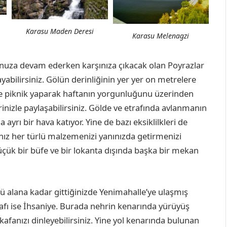
Karasu Maden Deresi
Karasu Melenagzi
unuza devam ederken karşınıza çıkacak olan Poyrazlar
ayabilirsiniz. Gölün derinliğinin yer yer on metrelere
de piknik yaparak haftanın yorgunluğunu üzerinden
erinizle paylaşabilirsiniz. Gölde ve etrafında avlanmanın
rı bir hava katıyor. Yine de bazı eksiklilkleri de
nız her türlü malzemenizi yanınızda getirmenizi
üçük bir büfe ve bir lokanta dışında başka bir mekan
 alana kadar gittiğinizde Yenimahalle’ye ulaşmış
rafı ise İhsaniye. Burada nehrin kenarında yürüyüş
kafanızı dinleyebilirsiniz. Yine yol kenarında bulunan