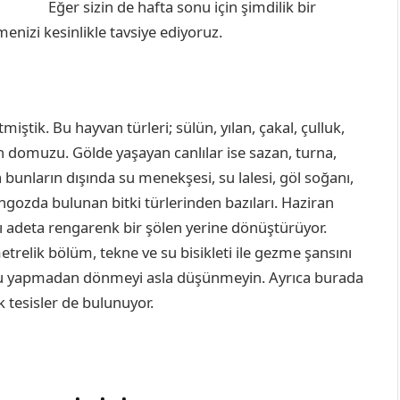
Eğer sizin de hafta sonu için şimdilik bir
izi kesinlikle tavsiye ediyoruz.
miştik. Bu hayvan türleri; sülün, yılan, çakal, çulluk,
n domuzu. Gölde yaşayan canlılar ise sazan, turna,
ca bunların dışında su menekşesi, su lalesi, göl soğanı,
ngozda bulunan bitki türlerinden bazıları. Haziran
ayı adeta rengarenk bir şölen yerine dönüştürüyor.
relik bölüm, tekne ve su bisikleti ile gezme şansını
turu yapmadan dönmeyi asla düşünmeyin. Ayrıca burada
k tesisler de bulunuyor.