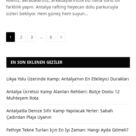
Aileniz, akrabalarınız, arkadaşlarınızla bu hafta sonu bir
farklılık yapın. Antalya rafting heyecan dolu parkuruyla
sizleri bekliyor. Hem güneş hem suyun…
Next
…
1
2
3
6
EN SON EKLENEN GEZILER
Likya Yolu Üzerinde Kamp: Antalya’nın En Etkileyici Durakları
Antalya Ücretsiz Kamp Alanları Rehberi: Bütçe Dostu 12
Muhteşem Rota
Antalya’da Denize Sıfır Kamp Yapılacak Yerler: Sabah
Çadırdan Plaja Uyanın
Fethiye Tekne Turları İçin En İyi Zaman: Hangi Ayda Gitmeli?