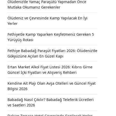
Ölüdeniz’de Yamaç Paraşütü Yapmadan Önce
Mutlaka Okumanız Gerekenler
Ölüdeniz ve Çevresinde Kamp Yapılacak En İyi
Yerler
Fethiye’de Kamp Yaparken Keşfetmeniz Gereken 5
Yürüyüş Rotası
Fethiye Babadağ Paraşüt Fiyatları 2026: Ölüdeniz’de
Gökyüzüne Açılan En Güzel Kapı
Ertan Market Alkol Fiyat Listesi 2026: Kıbrıs Girne
Güncel İçki Fiyatları ve Alışveriş Rehberi
Kendine Ait Plajı Olan Avşa Otelleri ve Güncel Fiyat
Bilgisi 2026
Babadağ Nasıl Çıkılır? Babadağ Teleferik Ücretleri
ve Saatleri 2026
Dalyan Terrace Hotel Çevresinde Gezilecek Yerler