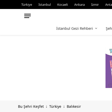
Türkiye
İstanbul
Kocaeli
Ankara
İzmir
Anta
İstanbul Gezi Rehberi
Şeh
Bu Şehri Keşfet
Türkiye
Balıkesir
↓
↓