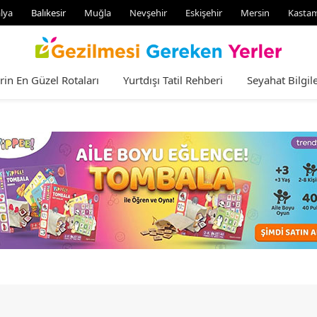
lya
Balıkesir
Muğla
Nevşehir
Eskişehir
Mersin
Kasta
rin En Güzel Rotaları
Yurtdışı Tatil Rehberi
Seyahat Bilgile