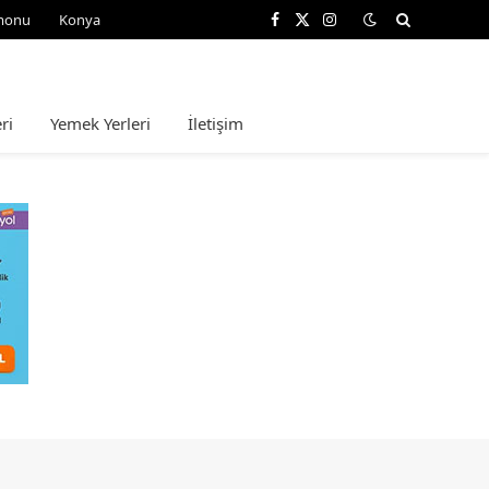
monu
Konya
Facebook
X
Instagram
(Twitter)
ri
Yemek Yerleri
İletişim