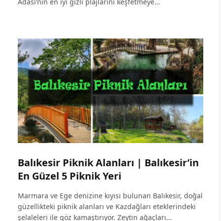
Adası’nın en iyi gizli plajlarını keşfetmeye…
Balıkesir Piknik Alanları | Balıkesir’in
En Güzel 5 Piknik Yeri
Marmara ve Ege denizine kıyısı bulunan Balıkesir, doğal
güzellikteki piknik alanları ve Kazdağları eteklerindeki
şelaleleri ile göz kamaştırıyor. Zeytin ağaçları…