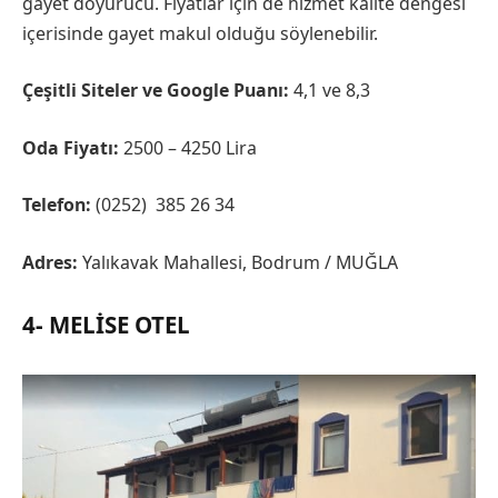
gayet doyurucu. Fiyatlar için de hizmet kalite dengesi
içerisinde gayet makul olduğu söylenebilir.
Çeşitli Siteler ve Google Puanı:
4,1 ve 8,3
Oda Fiyatı:
2500 – 4250 Lira
Telefon:
(0252) 385 26 34
Adres:
Yalıkavak Mahallesi, Bodrum / MUĞLA
4- MELISE OTEL