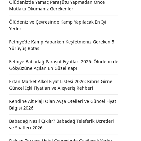
Ölüdeniz’de Yamaç Paraşütü Yapmadan Önce
Mutlaka Okumanız Gerekenler
Ölüdeniz ve Çevresinde Kamp Yapılacak En İyi
Yerler
Fethiye’de Kamp Yaparken Keşfetmeniz Gereken 5
Yürüyüş Rotası
Fethiye Babadağ Paraşüt Fiyatları 2026: Ölüdeniz’de
Gökyüzüne Açılan En Güzel Kapı
Ertan Market Alkol Fiyat Listesi 2026: Kıbrıs Girne
Güncel İçki Fiyatları ve Alışveriş Rehberi
Kendine Ait Plajı Olan Avşa Otelleri ve Güncel Fiyat
Bilgisi 2026
Babadağ Nasıl Çıkılır? Babadağ Teleferik Ücretleri
ve Saatleri 2026
Dalyan Terrace Hotel Çevresinde Gezilecek Yerler