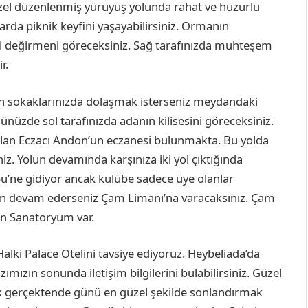
üzel düzenlenmiş yürüyüş yolunda rahat ve huzurlu
larda piknik keyfini yaşayabilirsiniz. Ormanın
hi değirmeni göreceksiniz. Sağ tarafınızda muhteşem
r.
ın sokaklarınızda dolaşmak isterseniz meydandaki
nüzde sol tarafınızda adanın kilisesini göreceksiniz.
e olan Eczacı Andon’un eczanesi bulunmakta. Bu yolda
iniz. Yolun devamında karşınıza iki yol çıktığında
bü’ne gidiyor ancak kulübe sadece üye olanlar
oldan devam ederseniz Çam Limanı’na varacaksınız. Çam
yan Sanatoryum var.
Halki Palace Otelini tavsiye ediyoruz. Heybeliada’da
mızın sonunda iletişim bilgilerini bulabilirsiniz. Güzel
k gerçektende günü en güzel şekilde sonlandırmak