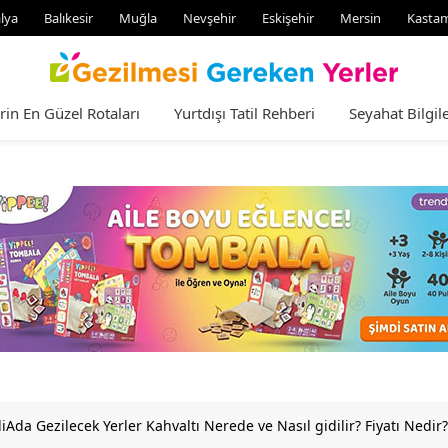
lya
Balıkesir
Muğla
Nevşehir
Eskişehir
Mersin
Kasta
rin En Güzel Rotaları
Yurtdışı Tatil Rehberi
Seyahat Bilgile
iAda Gezilecek Yerler Kahvaltı Nerede ve Nasıl gidilir? Fiyatı Nedir?