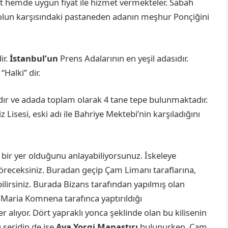
eşit hemde uygun fiyat ile hizmet vermekteler. Sabah
akolun karşısındaki pastaneden adanın meşhur Ponçiğini
ir.
İstanbul’un
Prens Adalarının en yeşil adasıdır.
Halki” dir.
adır ve adada toplam olarak 4 tane tepe bulunmaktadır.
z Lisesi, eski adı ile Bahriye Mektebi’nin karşıladığını
bir yer olduğunu anlayabiliyorsunuz. İskeleye
 göreceksiniz. Buradan geçip Çam Limanı taraflarına,
lirsiniz. Burada Bizans tarafından yapılmış olan
 Maria Komnena tarafınca yaptırıldığı
 alıyor. Dört yapraklı yonca şeklinde olan bu kilisenin
ı şeridin de ise
Aya Yorgi Manastırı
bulunurken, Çam