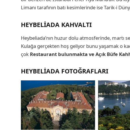
Limanı tarafının batı kesimlerinde ise Tarik-i Dün
HEYBELIADA KAHVALTI
Heybeliada’nın huzur dolu atmosferinde, martı sesle
Kulağa gerçekten hoş geliyor bunu yaşamak o kadar
çok
Restaurant bulunmakta ve Açık Büfe Kahhv
HEYBELIADA FOTOĞRAFLARI