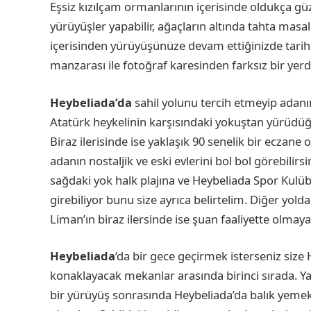
Eşsiz kızılçam ormanlarının içerisinde oldukça g
yürüyüşler yapabilir, ağaçların altında tahta masa
içerisinden yürüyüşünüze devam ettiğinizde tari
manzarası ile fotoğraf karesinden farksız bir yerdi
Heybeliada’da
sahil yolunu tercih etmeyip adan
Atatürk heykelinin karşısındaki yokuştan yürüdüğü
Biraz ilerisinde ise yaklaşık 90 senelik bir eczan
adanın nostaljik ve eski evlerini bol bol görebilirs
sağdaki yok halk plajına ve Heybeliada Spor Kulü
girebiliyor bunu size ayrıca belirtelim. Diğer y
Liman’ın biraz ilersinde ise şuan faaliyette olma
Heybeliada
‘da bir gece geçirmek isterseniz size 
konaklayacak mekanlar arasında birinci sırada. Yazı
bir yürüyüş sonrasında Heybeliada’da balık yeme