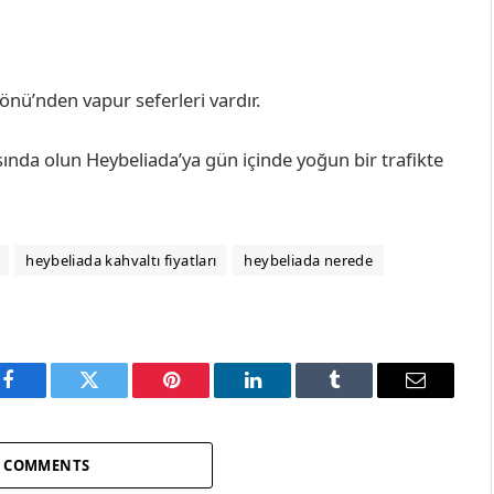
nü’nden vapur seferleri vardır.
sında olun Heybeliada’ya gün içinde yoğun bir trafikte
heybeliada kahvaltı fiyatları
heybeliada nerede
Facebook
Twitter
Pinterest
LinkedIn
Tumblr
Email
9 COMMENTS