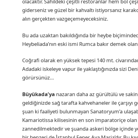
olacaktır. Sahildeki çeşitli restoranlar hem bol ç
giderseniz ve güzel bir kahvaltı istiyorsanız kar
alın gerçekten vazgeçemeyeceksiniz.
Bu ada uzaktan bakıldığında bir heybe biçiminded
Heybeliada’nın eski ismi Rumca bakır demek olan “
Coğrafi olarak en yüksek tepesi 140 mt. civarınd
Adadaki iskeleye vapur ile yaklaştığınızda sizi Deni
görürsünüz…
Büyükada’ya
nazaran daha az gürültülü ve sakin 
geldiğinizde sağ tarafta kahvehaneler ile çarşıyı
şuan ki faaliyeti bulunmayan Sanatoryum’a ulaşabi
Kamariotissa kilisesinin en son imparatoriçe olan
zannedilmektedir ve şuanda askeri bölge içinde yer
bir benzeri de İstanbul Fener Aya Maria’dır. Bu kıy