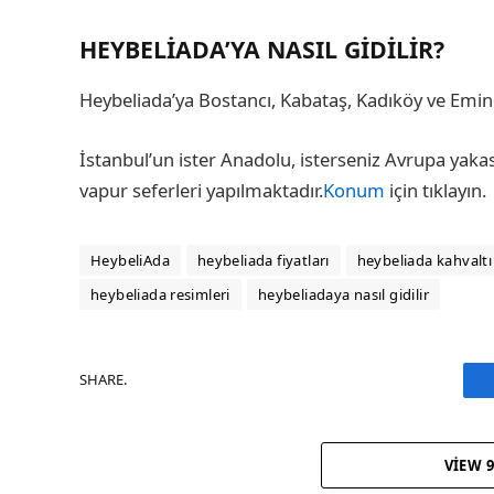
HEYBELIADA’YA NASIL GIDILIR?
Heybeliada’ya Bostancı, Kabataş, Kadıköy ve Eminö
İstanbul’un ister Anadolu, isterseniz Avrupa yaka
vapur seferleri yapılmaktadır.
Konum
için tıklayın.
HeybeliAda
heybeliada fiyatları
heybeliada kahvaltı
heybeliada resimleri
heybeliadaya nasıl gidilir
SHARE.
VIEW 