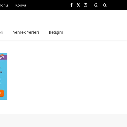
monu
Konya
Facebook
X
Instagram
(Twitter)
ri
Yemek Yerleri
İletişim