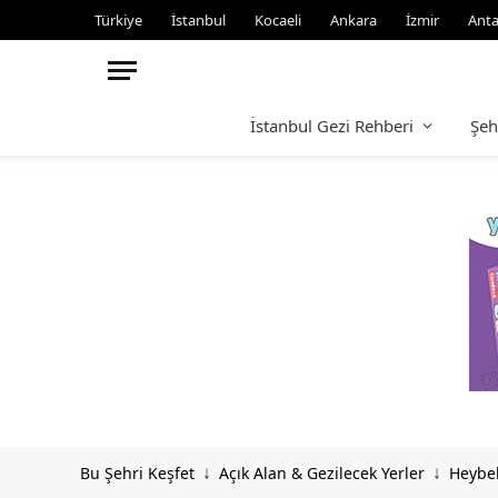
Türkiye
İstanbul
Kocaeli
Ankara
İzmir
Anta
İstanbul Gezi Rehberi
Şeh
Bu Şehri Keşfet
Açık Alan & Gezilecek Yerler
Heybel
↓
↓