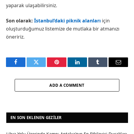
yaparak ulaşabilirsiniz.
Son olarak:
İstanbul’daki piknik alanları
için
oluşturduğumuz listemize de mutlaka bir atmanızı
öneririz.
Facebook
Twitter
Pinterest
LinkedIn
Tumblr
Email
ADD A COMMENT
EN SON EKLENEN GEZILER
Likya Yolu Üzerinde Kamp: Antalya’nın En Etkileyici Durakları