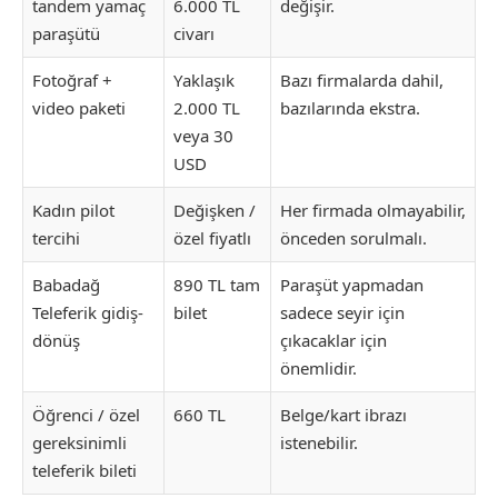
tandem yamaç
6.000 TL
değişir.
paraşütü
civarı
Fotoğraf +
Yaklaşık
Bazı firmalarda dahil,
video paketi
2.000 TL
bazılarında ekstra.
veya 30
USD
Kadın pilot
Değişken /
Her firmada olmayabilir,
tercihi
özel fiyatlı
önceden sorulmalı.
Babadağ
890 TL tam
Paraşüt yapmadan
Teleferik gidiş-
bilet
sadece seyir için
dönüş
çıkacaklar için
önemlidir.
Öğrenci / özel
660 TL
Belge/kart ibrazı
gereksinimli
istenebilir.
teleferik bileti