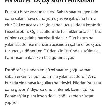
EN GÜZEL UÇUŞ SAATI HANGISI?
Bu soru biraz zevk meselesi. Sabah saatleri genelde
daha sakin, hava daha yumuşak ve ışık daha temiz
olur. İlk kez uçacaklar için sabah uçuşu daha konforlu
hissettirebilir. Öğle saatlerinde termikler artabilir; bazı
günler uçuş daha hareketli olabilir. Gün batımına
yakın saatler ise manzara açısından şahane. Gökyüzü
turuncuya dönerken Ölüdeniz’in üstünde süzülmek…
hani insan anlatırken bile gülümsüyor.
Fotoğraf açısından en güzel saatler çoğu zaman
sabah erken ve gün batımına yakın saatlerdir. Ama
burada yine hava koşulları belirleyici. Pilotlar “şu saat
daha güvenli” diyorsa onu dinlemek lazım. Çünkü
Babadağ’da planı insan değil, çoğu zaman rüzgar
yapıyor.