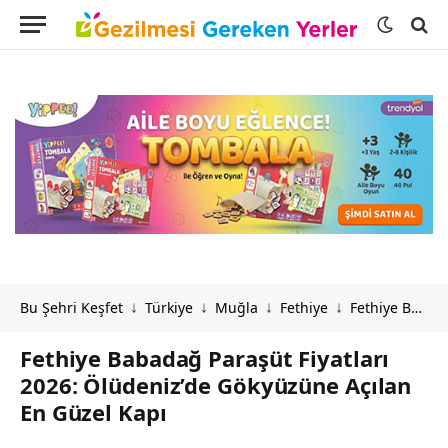
Bu Şehri Keşfet
Türkiye
Muğla
Fethiye
Fethiye Babadağ Paraşüt Fiyatları 2026: Ölüdeniz’de Gökyüzüne Açılan En Güzel Kapı
↓
↓
↓
↓
Fethiye Babadağ Paraşüt Fiyatları
2026: Ölüdeniz’de Gökyüzüne Açılan
En Güzel Kapı