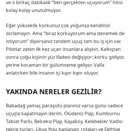
ve o birkaç dakikalık “ben gerçekten uçuyorum” hissi
kolay kolay unutulmuyor.
Eğer yükseklik korkunuz çok yoğunsa kendinizi
zorlamayın. Ama “biraz korkuyorum ama denemek de
istiyorum” diyorsanız tandem uçuş tam bu iş için var.
Pilotlar zaten ilk kez uçan insanlara alışkın. Kalkıştan
sonra çoğu kişinin yüz ifadesi değişiyor; korku gidiyor,
yerine kocaman bir gülümseme geliyor. Valla
anlatırken bile insanın içi kıpır kıpır oluyor.
YAKINDA NERELER GEZILIR?
Babadağ yamaç paraşütü planınız varsa günü sadece
uçuşla kapatmayın derim. Ölüdeniz Plajı, Kumburnu
Tabiat Parkı, Belcekız Plajı, Kayaköy, Kelebekler Vadisi
tekne turları, Likya Yolu başlangıç rotaları ve Fethiye