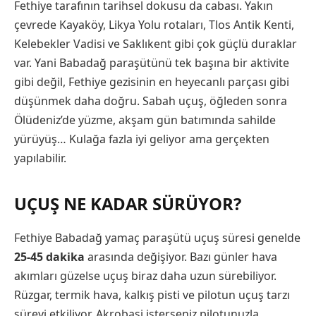
Fethiye tarafının tarihsel dokusu da cabası. Yakın
çevrede Kayaköy, Likya Yolu rotaları, Tlos Antik Kenti,
Kelebekler Vadisi ve Saklıkent gibi çok güçlü duraklar
var. Yani Babadağ paraşütünü tek başına bir aktivite
gibi değil, Fethiye gezisinin en heyecanlı parçası gibi
düşünmek daha doğru. Sabah uçuş, öğleden sonra
Ölüdeniz’de yüzme, akşam gün batımında sahilde
yürüyüş… Kulağa fazla iyi geliyor ama gerçekten
yapılabilir.
UÇUŞ NE KADAR SÜRÜYOR?
Fethiye Babadağ yamaç paraşütü uçuş süresi genelde
25-45 dakika
arasında değişiyor. Bazı günler hava
akımları güzelse uçuş biraz daha uzun sürebiliyor.
Rüzgar, termik hava, kalkış pisti ve pilotun uçuş tarzı
süreyi etkiliyor. Akrobasi isterseniz pilotunuzla