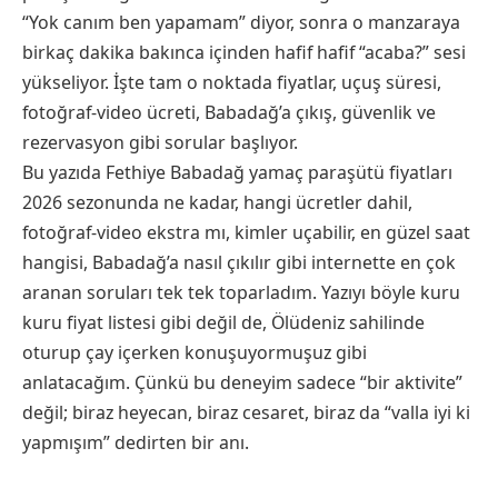
“Yok canım ben yapamam” diyor, sonra o manzaraya
birkaç dakika bakınca içinden hafif hafif “acaba?” sesi
yükseliyor. İşte tam o noktada fiyatlar, uçuş süresi,
fotoğraf-video ücreti, Babadağ’a çıkış, güvenlik ve
rezervasyon gibi sorular başlıyor.
Bu yazıda Fethiye Babadağ yamaç paraşütü fiyatları
2026 sezonunda ne kadar, hangi ücretler dahil,
fotoğraf-video ekstra mı, kimler uçabilir, en güzel saat
hangisi, Babadağ’a nasıl çıkılır gibi internette en çok
aranan soruları tek tek toparladım. Yazıyı böyle kuru
kuru fiyat listesi gibi değil de, Ölüdeniz sahilinde
oturup çay içerken konuşuyormuşuz gibi
anlatacağım. Çünkü bu deneyim sadece “bir aktivite”
değil; biraz heyecan, biraz cesaret, biraz da “valla iyi ki
yapmışım” dedirten bir anı.