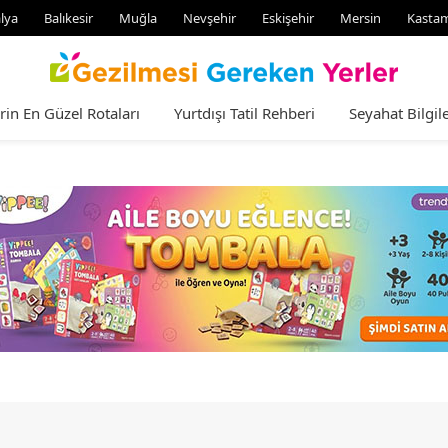
lya
Balıkesir
Muğla
Nevşehir
Eskişehir
Mersin
Kasta
rin En Güzel Rotaları
Yurtdışı Tatil Rehberi
Seyahat Bilgile