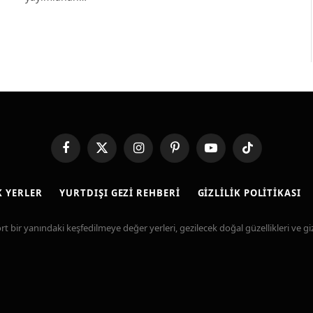
Facebook
X
Instagram
Pinterest
YouTube
TikTok
(Twitter)
K YERLER
YURTDIŞI GEZI REHBERI
GIZLILIK POLITIKASI
t bir yanındaki keşfedilmeye değer yerleri, gezilecek doğal güzellikleri ve gizli