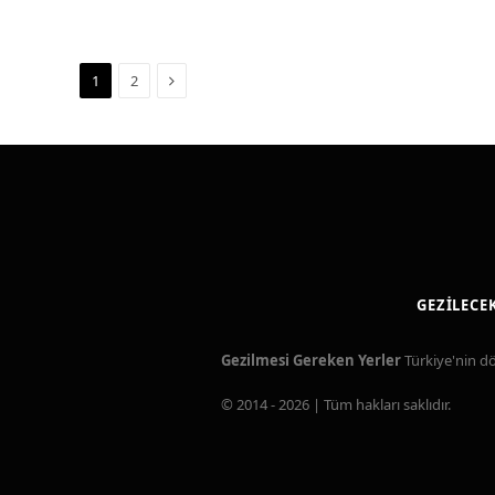
Next
1
2
GEZILECE
Gezilmesi Gereken Yerler
Türkiye'nin dör
© 2014 - 2026 | Tüm hakları saklıdır.