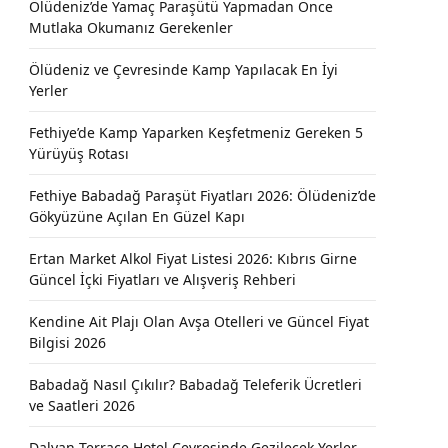
Ölüdeniz’de Yamaç Paraşütü Yapmadan Önce
Mutlaka Okumanız Gerekenler
Ölüdeniz ve Çevresinde Kamp Yapılacak En İyi
Yerler
Fethiye’de Kamp Yaparken Keşfetmeniz Gereken 5
Yürüyüş Rotası
Fethiye Babadağ Paraşüt Fiyatları 2026: Ölüdeniz’de
Gökyüzüne Açılan En Güzel Kapı
Ertan Market Alkol Fiyat Listesi 2026: Kıbrıs Girne
Güncel İçki Fiyatları ve Alışveriş Rehberi
Kendine Ait Plajı Olan Avşa Otelleri ve Güncel Fiyat
Bilgisi 2026
Babadağ Nasıl Çıkılır? Babadağ Teleferik Ücretleri
ve Saatleri 2026
Dalyan Terrace Hotel Çevresinde Gezilecek Yerler