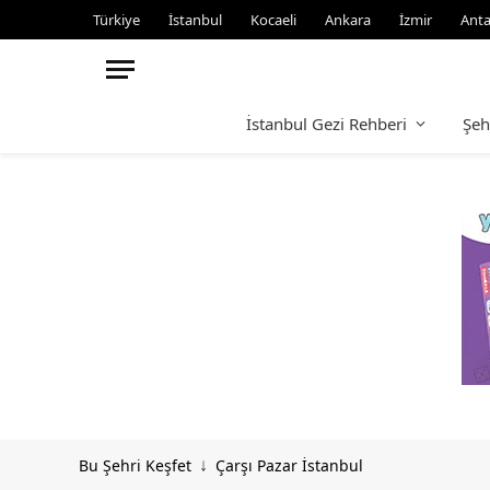
Türkiye
İstanbul
Kocaeli
Ankara
İzmir
Anta
İstanbul Gezi Rehberi
Şeh
Bu Şehri Keşfet
Çarşı Pazar İstanbul
↓