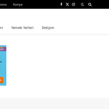
monu
Konya
Facebook
X
Instagram
(Twitter)
ri
Yemek Yerleri
İletişim