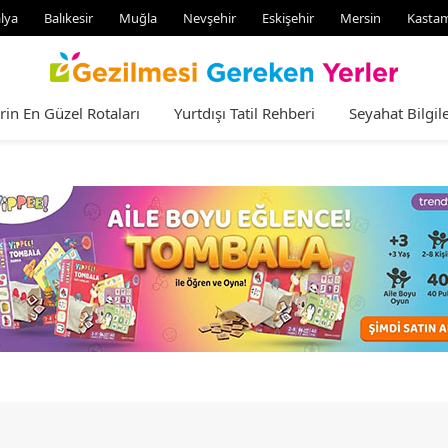
lya
Balıkesir
Muğla
Nevşehir
Eskişehir
Mersin
Kasta
rin En Güzel Rotaları
Yurtdışı Tatil Rehberi
Seyahat Bilgile