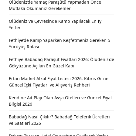
Ölüdeniz’de Yamaç Paraşütü Yapmadan Önce
Mutlaka Okumanız Gerekenler
Ölüdeniz ve Çevresinde Kamp Yapılacak En İyi
Yerler
Fethiye’de Kamp Yaparken Keşfetmeniz Gereken 5
Yürüyüş Rotası
Fethiye Babadağ Paraşüt Fiyatları 2026: Ölüdeniz’de
Gökyüzüne Açılan En Güzel Kapı
Ertan Market Alkol Fiyat Listesi 2026: Kıbrıs Girne
Güncel İçki Fiyatları ve Alışveriş Rehberi
Kendine Ait Plajı Olan Avşa Otelleri ve Güncel Fiyat
Bilgisi 2026
Babadağ Nasıl Çıkılır? Babadağ Teleferik Ücretleri
ve Saatleri 2026
Dalyan Terrace Hotel Çevresinde Gezilecek Yerler