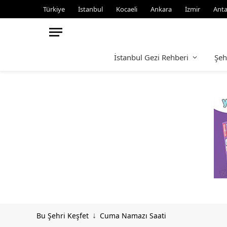
Türkiye
İstanbul
Kocaeli
Ankara
İzmir
Anta
İstanbul Gezi Rehberi
Şeh
Bu Şehri Keşfet
Cuma Namazı Saati
↓