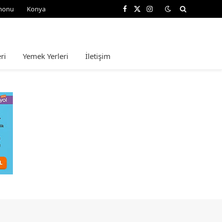
monu
Konya
Facebook
X
Instagram
(Twitter)
ri
Yemek Yerleri
İletişim