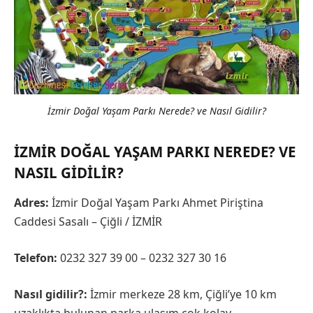
İzmir Doğal Yaşam Parkı Nerede? ve Nasıl Gidilir?
İZMIR DOĞAL YAŞAM PARKI NEREDE? VE
NASIL GIDILIR?
Adres:
İzmir Doğal Yaşam Parkı Ahmet Piriştina
Caddesi Sasalı – Çiğli / İZMİR
Telefon:
0232 327 39 00 – 0232 327 30 16
Nasıl gidilir?:
İzmir merkeze 28 km, Çiğli’ye 10 km
uzaklıkta bulunan parka ulaşım çok kolay.