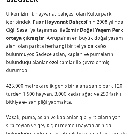
Ülkemizin ilk hayvanat bahçesi olan Kültürpark
içerisindeki
Fuar Hayvanat Bahçesi
’nin 2008 yılında
Çiğli Sasalı’ya taşınması ile
İzmir Doğal Yaşam Parkı
ortaya çıkmıştır
. Avrupa’nın en büyük doğal yaşam
alanı olan parkta herhangi bir tel ya da kafes
bulunmuyor. Sadece aslan, kaplan ve pumaların
bulunduğu alanlar özel camlar ile çevrelenmiş
durumda.
425.000 metrekarelik geniş bir alana sahip park 120
türden 1,500 hayvan, 3,000 kadar ağaç ve 250 farklı
bitkiye ev sahipliği yapmakta.
Vaşak, puma, aslan ve kaplanlar gibi yırtıcıların yanı
sıra ceylan ve geyik gibi memeli hayvanların da
bulunduğu parkı ziyaret etmek hem büyükler hem de