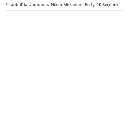
İstanbul’da Unutulmaz Nikah Mekanları: En İyi 10 Seçenek
İzmir Mavi Treni Hakkında Bilinmesi
Gerekenler