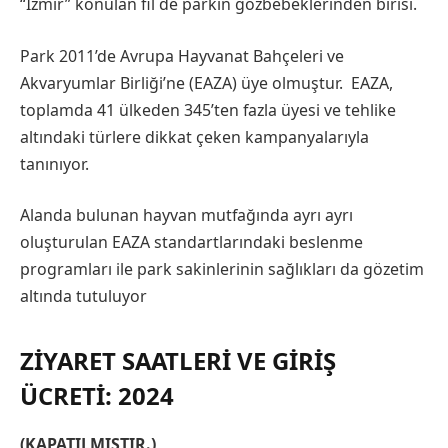
“İzmir” konulan fil de parkın gözbebeklerinden birisi.
Park 2011’de Avrupa Hayvanat Bahçeleri ve
Akvaryumlar Birliği’ne (EAZA) üye olmuştur. EAZA,
toplamda 41 ülkeden 345’ten fazla üyesi ve tehlike
altındaki türlere dikkat çeken kampanyalarıyla
tanınıyor.
Alanda bulunan hayvan mutfağında ayrı ayrı
oluşturulan EAZA standartlarındaki beslenme
programları ile park sakinlerinin sağlıkları da gözetim
altında tutuluyor
ZIYARET SAATLERI VE GIRIŞ
ÜCRETI: 2024
(KAPATILMIŞTIR.)