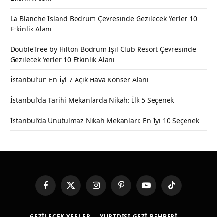
La Blanche Island Bodrum Çevresinde Gezilecek Yerler 10
Etkinlik Alanı
DoubleTree by Hilton Bodrum Işıl Club Resort Çevresinde
Gezilecek Yerler 10 Etkinlik Alanı
İstanbul’un En İyi 7 Açık Hava Konser Alanı
İstanbul’da Tarihi Mekanlarda Nikah: İlk 5 Seçenek
İstanbul’da Unutulmaz Nikah Mekanları: En İyi 10 Seçenek
Facebook
X
Instagram
Pinterest
YouTube
TikTok
(Twitter)
GEZILECEK YERLER
YURTDIŞI GEZI REHBERI