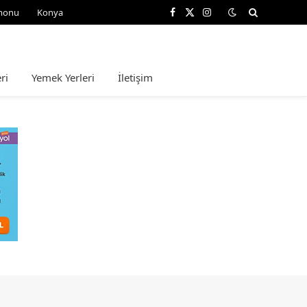
monu
Konya
Facebook
X
Instagram
(Twitter)
ri
Yemek Yerleri
İletişim