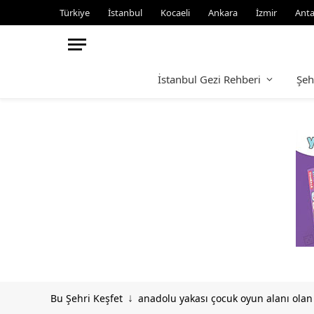
Türkiye
İstanbul
Kocaeli
Ankara
İzmir
Anta
İstanbul Gezi Rehberi
Şeh
Bu Şehri Keşfet
anadolu yakası çocuk oyun alanı olan
↓