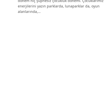
dönem hiç şüphesiz çocukluk dönemi. Çocuklarımız
enerjilerini yazın parklarda, lunaparklar da, oyun
alanlarında,…