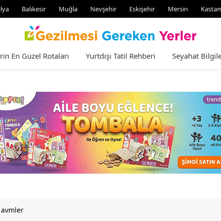
lya
Balıkesir
Muğla
Nevşehir
Eskişehir
Mersin
Kasta
rin En Güzel Rotaları
Yurtdışı Tatil Rehberi
Seyahat Bilgile
 avmler