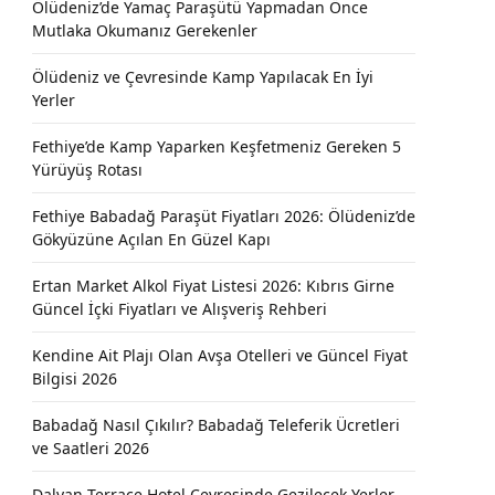
Ölüdeniz’de Yamaç Paraşütü Yapmadan Önce
Mutlaka Okumanız Gerekenler
Ölüdeniz ve Çevresinde Kamp Yapılacak En İyi
Yerler
Fethiye’de Kamp Yaparken Keşfetmeniz Gereken 5
Yürüyüş Rotası
Fethiye Babadağ Paraşüt Fiyatları 2026: Ölüdeniz’de
Gökyüzüne Açılan En Güzel Kapı
Ertan Market Alkol Fiyat Listesi 2026: Kıbrıs Girne
Güncel İçki Fiyatları ve Alışveriş Rehberi
Kendine Ait Plajı Olan Avşa Otelleri ve Güncel Fiyat
Bilgisi 2026
Babadağ Nasıl Çıkılır? Babadağ Teleferik Ücretleri
ve Saatleri 2026
Dalyan Terrace Hotel Çevresinde Gezilecek Yerler