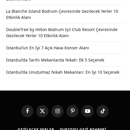
La Blanche Island Bodrum Çevresinde Gezilecek Yerler 10
Etkinlik Alanı
DoubleTree by Hilton Bodrum Işıl Club Resort Çevresinde
Gezilecek Yerler 10 Etkinlik Alanı
İstanbul’un En İyi 7 Açık Hava Konser Alanı
İstanbul’da Tarihi Mekanlarda Nikah: İlk 5 Seçenek
İstanbul’da Unutulmaz Nikah Mekanları: En İyi 10 Seçenek
Facebook
X
Instagram
Pinterest
YouTube
TikTok
(Twitter)
GEZILECEK YERLER
YURTDIŞI GEZI REHBERI