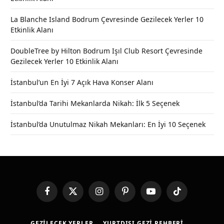
La Blanche Island Bodrum Çevresinde Gezilecek Yerler 10
Etkinlik Alanı
DoubleTree by Hilton Bodrum Işıl Club Resort Çevresinde
Gezilecek Yerler 10 Etkinlik Alanı
İstanbul’un En İyi 7 Açık Hava Konser Alanı
İstanbul’da Tarihi Mekanlarda Nikah: İlk 5 Seçenek
İstanbul’da Unutulmaz Nikah Mekanları: En İyi 10 Seçenek
Facebook
X
Instagram
Pinterest
YouTube
TikTok
(Twitter)
GEZILECEK YERLER
YURTDIŞI GEZI REHBERI