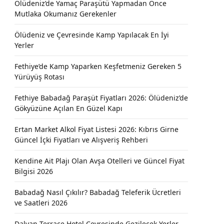
Ölüdeniz’de Yamaç Paraşütü Yapmadan Önce
Mutlaka Okumanız Gerekenler
Ölüdeniz ve Çevresinde Kamp Yapılacak En İyi
Yerler
Fethiye’de Kamp Yaparken Keşfetmeniz Gereken 5
Yürüyüş Rotası
Fethiye Babadağ Paraşüt Fiyatları 2026: Ölüdeniz’de
Gökyüzüne Açılan En Güzel Kapı
Ertan Market Alkol Fiyat Listesi 2026: Kıbrıs Girne
Güncel İçki Fiyatları ve Alışveriş Rehberi
Kendine Ait Plajı Olan Avşa Otelleri ve Güncel Fiyat
Bilgisi 2026
Babadağ Nasıl Çıkılır? Babadağ Teleferik Ücretleri
ve Saatleri 2026
Dalyan Terrace Hotel Çevresinde Gezilecek Yerler