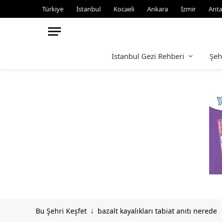
Türkiye
İstanbul
Kocaeli
Ankara
İzmir
Anta
İstanbul Gezi Rehberi
Şeh
Bu Şehri Keşfet
bazalt kayalıkları tabiat anıtı nerede
↓