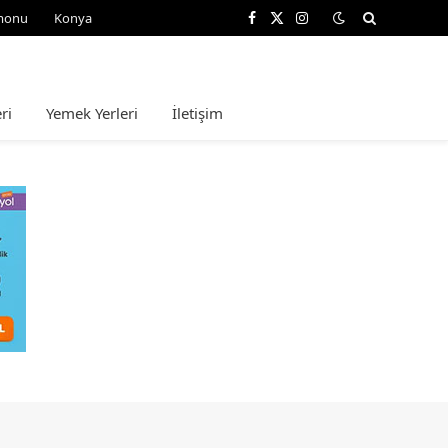
monu
Konya
Facebook
X
Instagram
(Twitter)
ri
Yemek Yerleri
İletişim