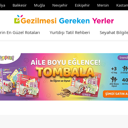
lya
Balıkesir
Muğla
Nevşehir
Eskişehir
Mersin
Kasta
rin En Güzel Rotaları
Yurtdışı Tatil Rehberi
Seyahat Bilgile