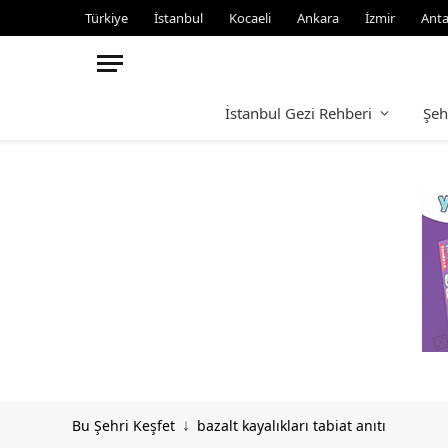
Türkiye
İstanbul
Kocaeli
Ankara
İzmir
Anta
İstanbul Gezi Rehberi
Şeh
Bu Şehri Keşfet
bazalt kayalıkları tabiat anıtı
↓