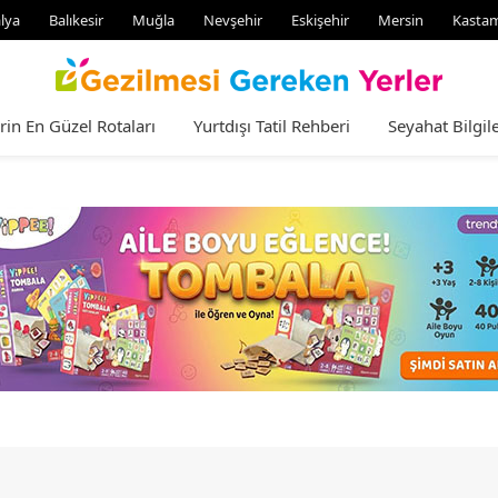
lya
Balıkesir
Muğla
Nevşehir
Eskişehir
Mersin
Kasta
rin En Güzel Rotaları
Yurtdışı Tatil Rehberi
Seyahat Bilgile