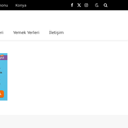
monu
Konya
Facebook
X
Instagram
(Twitter)
ri
Yemek Yerleri
İletişim