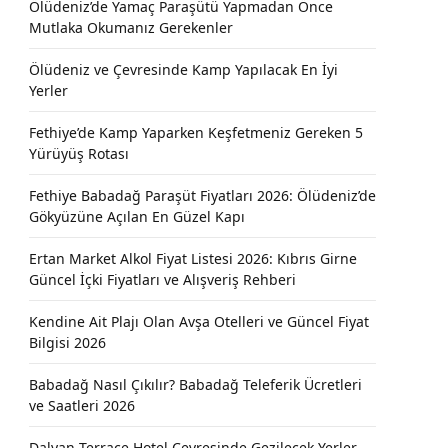
Ölüdeniz’de Yamaç Paraşütü Yapmadan Önce
Mutlaka Okumanız Gerekenler
Ölüdeniz ve Çevresinde Kamp Yapılacak En İyi
Yerler
Fethiye’de Kamp Yaparken Keşfetmeniz Gereken 5
Yürüyüş Rotası
Fethiye Babadağ Paraşüt Fiyatları 2026: Ölüdeniz’de
Gökyüzüne Açılan En Güzel Kapı
Ertan Market Alkol Fiyat Listesi 2026: Kıbrıs Girne
Güncel İçki Fiyatları ve Alışveriş Rehberi
Kendine Ait Plajı Olan Avşa Otelleri ve Güncel Fiyat
Bilgisi 2026
Babadağ Nasıl Çıkılır? Babadağ Teleferik Ücretleri
ve Saatleri 2026
Dalyan Terrace Hotel Çevresinde Gezilecek Yerler