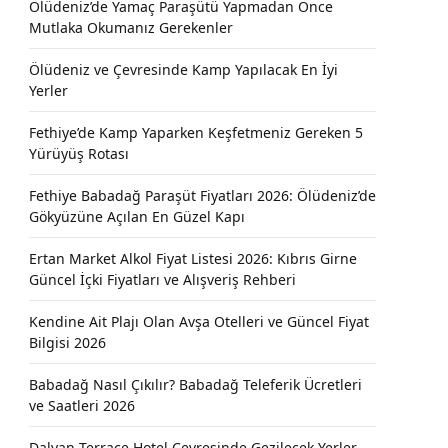
Ölüdeniz’de Yamaç Paraşütü Yapmadan Önce
Mutlaka Okumanız Gerekenler
Ölüdeniz ve Çevresinde Kamp Yapılacak En İyi
Yerler
Fethiye’de Kamp Yaparken Keşfetmeniz Gereken 5
Yürüyüş Rotası
Fethiye Babadağ Paraşüt Fiyatları 2026: Ölüdeniz’de
Gökyüzüne Açılan En Güzel Kapı
Ertan Market Alkol Fiyat Listesi 2026: Kıbrıs Girne
Güncel İçki Fiyatları ve Alışveriş Rehberi
Kendine Ait Plajı Olan Avşa Otelleri ve Güncel Fiyat
Bilgisi 2026
Babadağ Nasıl Çıkılır? Babadağ Teleferik Ücretleri
ve Saatleri 2026
Dalyan Terrace Hotel Çevresinde Gezilecek Yerler