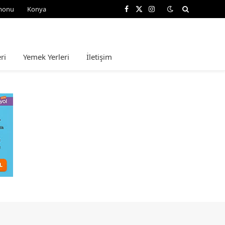
monu
Konya
Facebook
X
Instagram
(Twitter)
ri
Yemek Yerleri
İletişim