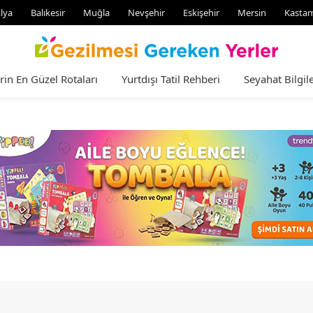
lya
Balıkesir
Muğla
Nevşehir
Eskişehir
Mersin
Kasta
rin En Güzel Rotaları
Yurtdışı Tatil Rehberi
Seyahat Bilgile