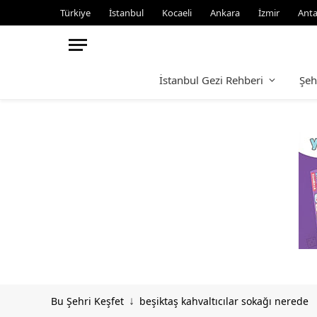
Türkiye
İstanbul
Kocaeli
Ankara
İzmir
Anta
İstanbul Gezi Rehberi
Şeh
Bu Şehri Keşfet
beşiktaş kahvaltıcılar sokağı nerede
↓