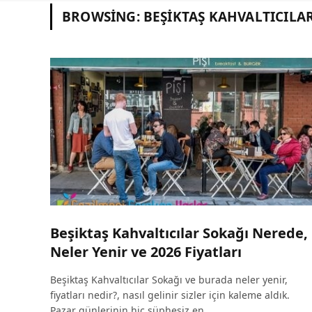
BROWSING:
BEŞIKTAŞ KAHVALTICILA
Beşiktaş Kahvaltıcılar Sokağı Nerede,
Neler Yenir ve 2026 Fiyatları
Beşiktaş Kahvaltıcılar Sokağı ve burada neler yenir,
fiyatları nedir?, nasıl gelinir sizler için kaleme aldık.
Pazar günlerinin hiç şüphesiz en…