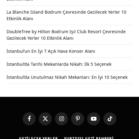
La Blanche Island Bodrum Çevresinde Gezilecek Yerler 10
Etkinlik Alanı
DoubleTree by Hilton Bodrum Işıl Club Resort Çevresinde
Gezilecek Yerler 10 Etkinlik Alanı
İstanbul’un En İyi 7 Açık Hava Konser Alanı
İstanbul’da Tarihi Mekanlarda Nikah: İlk 5 Seçenek
İstanbul’da Unutulmaz Nikah Mekanları: En İyi 10 Seçenek
Facebook
X
Instagram
Pinterest
YouTube
TikTok
(Twitter)
GEZILECEK YERLER
YURTDIŞI GEZI REHBERI