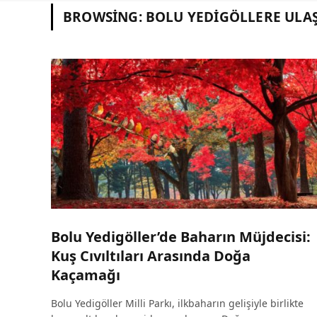
BROWSING:
BOLU YEDIGÖLLERE ULA
Bolu Yedigöller’de Baharın Müjdecisi:
Kuş Cıvıltıları Arasında Doğa
Kaçamağı
Bolu Yedigöller Milli Parkı, ilkbaharın gelişiyle birlikte