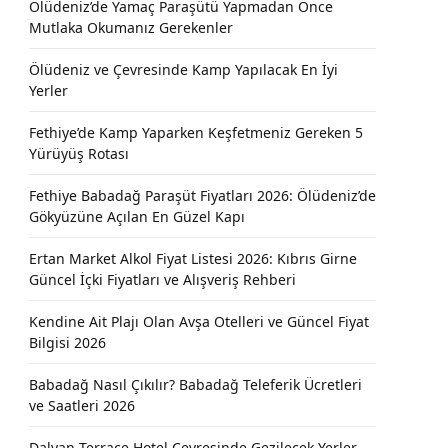
Ölüdeniz’de Yamaç Paraşütü Yapmadan Önce
Mutlaka Okumanız Gerekenler
Ölüdeniz ve Çevresinde Kamp Yapılacak En İyi
Yerler
Fethiye’de Kamp Yaparken Keşfetmeniz Gereken 5
Yürüyüş Rotası
Fethiye Babadağ Paraşüt Fiyatları 2026: Ölüdeniz’de
Gökyüzüne Açılan En Güzel Kapı
Ertan Market Alkol Fiyat Listesi 2026: Kıbrıs Girne
Güncel İçki Fiyatları ve Alışveriş Rehberi
Kendine Ait Plajı Olan Avşa Otelleri ve Güncel Fiyat
Bilgisi 2026
Babadağ Nasıl Çıkılır? Babadağ Teleferik Ücretleri
ve Saatleri 2026
Dalyan Terrace Hotel Çevresinde Gezilecek Yerler