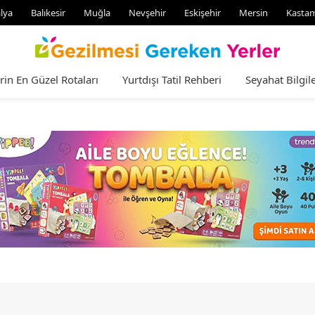
lya
Balıkesir
Muğla
Nevşehir
Eskişehir
Mersin
Kasta
rin En Güzel Rotaları
Yurtdışı Tatil Rehberi
Seyahat Bilgile