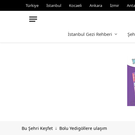
Türkiye
İstanbul
Kocaeli
Ankara
İzmir
Anta
İstanbul Gezi Rehberi
Şeh
Bu Şehri Keşfet
Bolu Yedigöllere ulaşım
↓