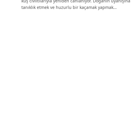
kuş cıvıltılarıyla yeniden canlanıyor. Doğanın uyanışına
tanıklık etmek ve huzurlu bir kaçamak yapmak…