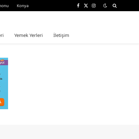
monu
Konya
Facebook
X
Instagram
(Twitter)
ri
Yemek Yerleri
İletişim