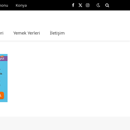
monu
Konya
Facebook
X
Instagram
(Twitter)
ri
Yemek Yerleri
İletişim