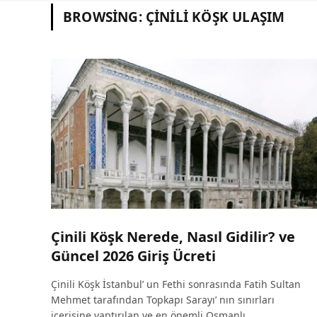
BROWSING:
ÇINILI KÖŞK ULAŞIM
Çinili Köşk Nerede, Nasıl Gidilir? ve
Güncel 2026 Giriş Ücreti
Çinili Köşk İstanbul’ un Fethi sonrasında Fatih Sultan
Mehmet tarafından Topkapı Sarayı’ nın sınırları
içerisine yaptırılan ve en önemli Osmanlı…