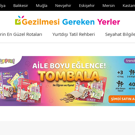
lya
Balıkesir
Muğla
Nevşehir
Eskişehir
Mersin
Kasta
rin En Güzel Rotaları
Yurtdışı Tatil Rehberi
Seyahat Bilgile