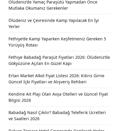
Ölüdeniz’de Yamaç Paraşütü Yapmadan Önce
Mutlaka Okumanız Gerekenler
Ölüdeniz ve Çevresinde Kamp Yapılacak En İyi
Yerler
Fethiye’de Kamp Yaparken Keşfetmeniz Gereken 5
Yürüyüş Rotası
Fethiye Babadağ Paraşüt Fiyatları 2026: Ölüdeniz’de
Gökyüzüne Açılan En Güzel Kapı
Ertan Market Alkol Fiyat Listesi 2026: Kıbrıs Girne
Güncel İçki Fiyatları ve Alışveriş Rehberi
Kendine Ait Plajı Olan Avşa Otelleri ve Güncel Fiyat
Bilgisi 2026
Babadağ Nasıl Çıkılır? Babadağ Teleferik Ücretleri
ve Saatleri 2026
Dalyan Terrace Hotel Çevresinde Gezilecek Yerler