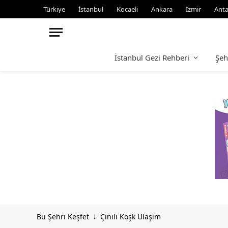
Türkiye
İstanbul
Kocaeli
Ankara
İzmir
Anta
İstanbul Gezi Rehberi
Şeh
Bu Şehri Keşfet
Çinili Köşk Ulaşım
↓