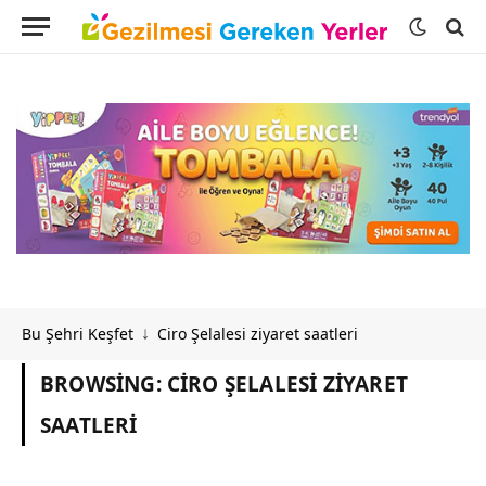
Bu Şehri Keşfet
Ciro Şelalesi ziyaret saatleri
↓
BROWSING:
CIRO ŞELALESI ZIYARET
SAATLERI