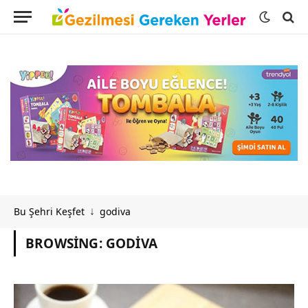
Bu Şehri Keşfet
godiva
↓
BROWSING:
GODIVA