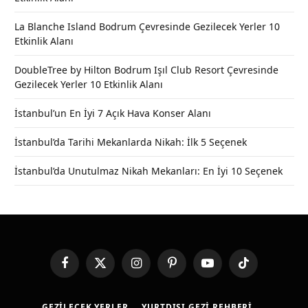
La Blanche Island Bodrum Çevresinde Gezilecek Yerler 10
Etkinlik Alanı
DoubleTree by Hilton Bodrum Işıl Club Resort Çevresinde
Gezilecek Yerler 10 Etkinlik Alanı
İstanbul’un En İyi 7 Açık Hava Konser Alanı
İstanbul’da Tarihi Mekanlarda Nikah: İlk 5 Seçenek
İstanbul’da Unutulmaz Nikah Mekanları: En İyi 10 Seçenek
Facebook
X
Instagram
Pinterest
YouTube
TikTok
(Twitter)
GEZILECEK YERLER
YURTDIŞI GEZI REHBERI