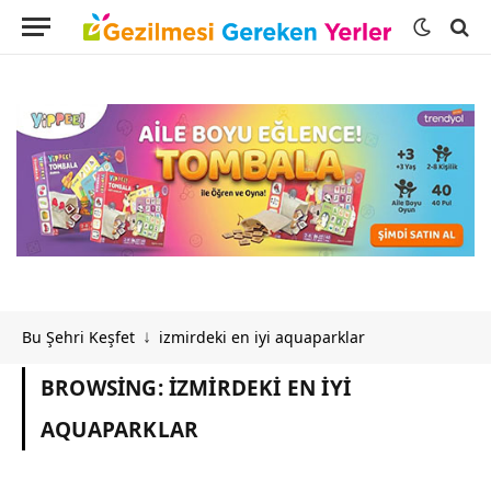
Bu Şehri Keşfet
izmirdeki en iyi aquaparklar
↓
BROWSING:
IZMIRDEKI EN IYI
AQUAPARKLAR