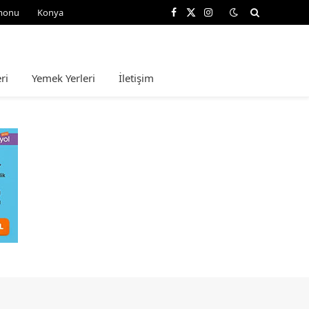
monu
Konya
Facebook
X
Instagram
(Twitter)
ri
Yemek Yerleri
İletişim