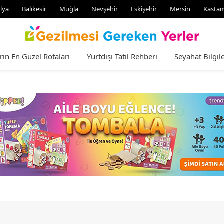
lya
Balıkesir
Muğla
Nevşehir
Eskişehir
Mersin
Kasta
rin En Güzel Rotaları
Yurtdışı Tatil Rehberi
Seyahat Bilgile