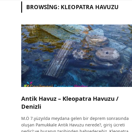
BROWSING:
KLEOPATRA HAVUZU
Antik Havuz – Kleopatra Havuzu /
Denizli
M.Ö 7.yüzyılda meydana gelen bir deprem sonrasında
oluşan Pamukkale Antik Havuzu nerede?, giriş ücreti
nedir? ve buranın tarihinden bahsedeceğiz. Kleopatra…