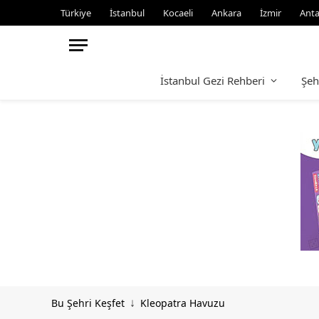
Türkiye
İstanbul
Kocaeli
Ankara
İzmir
Anta
İstanbul Gezi Rehberi
Şeh
Bu Şehri Keşfet
Kleopatra Havuzu
↓