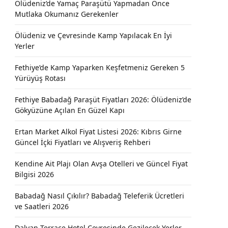
Ölüdeniz’de Yamaç Paraşütü Yapmadan Önce
Mutlaka Okumanız Gerekenler
Ölüdeniz ve Çevresinde Kamp Yapılacak En İyi
Yerler
Fethiye’de Kamp Yaparken Keşfetmeniz Gereken 5
Yürüyüş Rotası
Fethiye Babadağ Paraşüt Fiyatları 2026: Ölüdeniz’de
Gökyüzüne Açılan En Güzel Kapı
Ertan Market Alkol Fiyat Listesi 2026: Kıbrıs Girne
Güncel İçki Fiyatları ve Alışveriş Rehberi
Kendine Ait Plajı Olan Avşa Otelleri ve Güncel Fiyat
Bilgisi 2026
Babadağ Nasıl Çıkılır? Babadağ Teleferik Ücretleri
ve Saatleri 2026
Dalyan Terrace Hotel Çevresinde Gezilecek Yerler