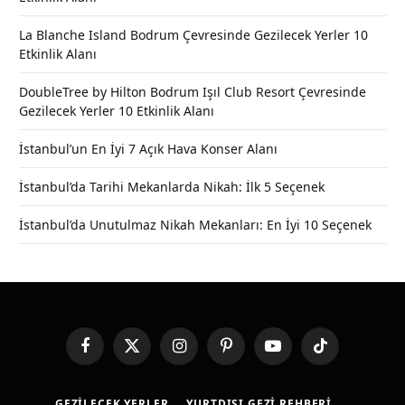
La Blanche Island Bodrum Çevresinde Gezilecek Yerler 10
Etkinlik Alanı
DoubleTree by Hilton Bodrum Işıl Club Resort Çevresinde
Gezilecek Yerler 10 Etkinlik Alanı
İstanbul’un En İyi 7 Açık Hava Konser Alanı
İstanbul’da Tarihi Mekanlarda Nikah: İlk 5 Seçenek
İstanbul’da Unutulmaz Nikah Mekanları: En İyi 10 Seçenek
Facebook
X
Instagram
Pinterest
YouTube
TikTok
(Twitter)
GEZILECEK YERLER
YURTDIŞI GEZI REHBERI