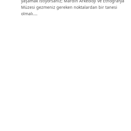
yaşamak istiyorsanız; Mardin Arkeoloji ve Etnografya
Müzesi gezmeniz gereken noktalardan bir tanesi
olmalı.…