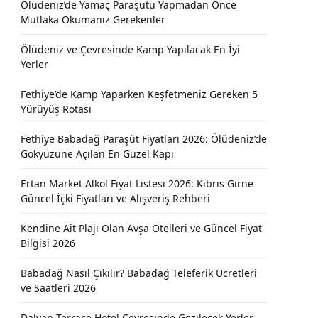
Ölüdeniz’de Yamaç Paraşütü Yapmadan Önce
Mutlaka Okumanız Gerekenler
Ölüdeniz ve Çevresinde Kamp Yapılacak En İyi
Yerler
Fethiye’de Kamp Yaparken Keşfetmeniz Gereken 5
Yürüyüş Rotası
Fethiye Babadağ Paraşüt Fiyatları 2026: Ölüdeniz’de
Gökyüzüne Açılan En Güzel Kapı
Ertan Market Alkol Fiyat Listesi 2026: Kıbrıs Girne
Güncel İçki Fiyatları ve Alışveriş Rehberi
Kendine Ait Plajı Olan Avşa Otelleri ve Güncel Fiyat
Bilgisi 2026
Babadağ Nasıl Çıkılır? Babadağ Teleferik Ücretleri
ve Saatleri 2026
Dalyan Terrace Hotel Çevresinde Gezilecek Yerler