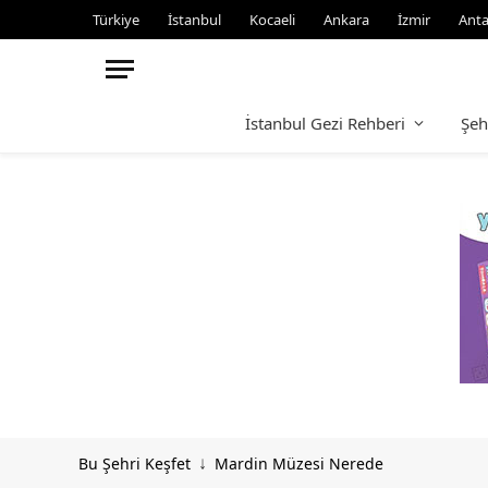
Türkiye
İstanbul
Kocaeli
Ankara
İzmir
Anta
İstanbul Gezi Rehberi
Şeh
Bu Şehri Keşfet
Mardin Müzesi Nerede
↓