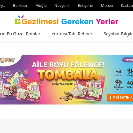
lya
Balıkesir
Muğla
Nevşehir
Eskişehir
Mersin
Kasta
rin En Güzel Rotaları
Yurtdışı Tatil Rehberi
Seyahat Bilgile