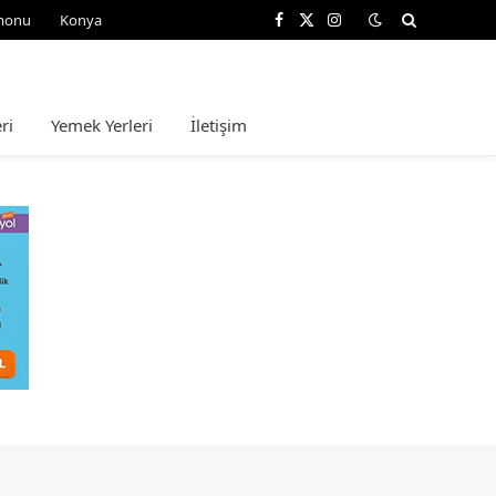
monu
Konya
Facebook
X
Instagram
(Twitter)
ri
Yemek Yerleri
İletişim