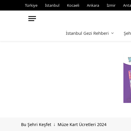
Türkiye
İstanbul
Kocaeli
Ankara
İzmir
Anta
İstanbul Gezi Rehberi
Şeh
Bu Şehri Keşfet
Müze Kart Ücretleri 2024
↓