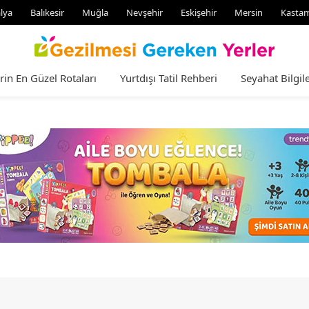
lya
Balıkesir
Muğla
Nevşehir
Eskişehir
Mersin
Kasta
rin En Güzel Rotaları
Yurtdışı Tatil Rehberi
Seyahat Bilgile