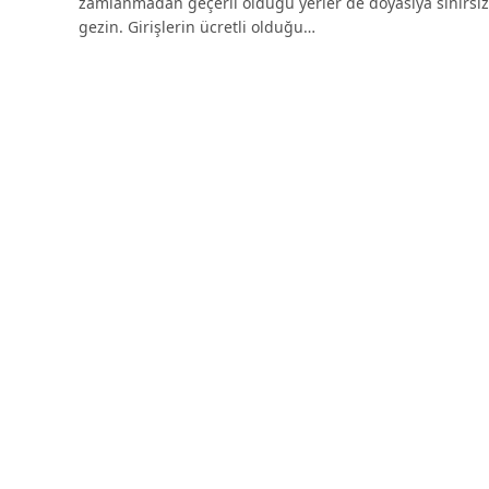
zamlanmadan geçerli olduğu yerler de doyasıya sınırsız
gezin. Girişlerin ücretli olduğu…