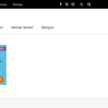
monu
Konya
Facebook
X
Instagram
(Twitter)
ri
Yemek Yerleri
İletişim