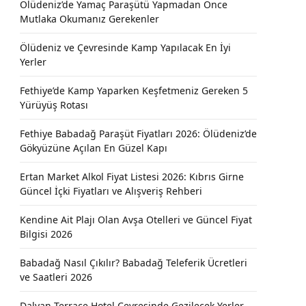
Ölüdeniz’de Yamaç Paraşütü Yapmadan Önce
Mutlaka Okumanız Gerekenler
Ölüdeniz ve Çevresinde Kamp Yapılacak En İyi
Yerler
Fethiye’de Kamp Yaparken Keşfetmeniz Gereken 5
Yürüyüş Rotası
Fethiye Babadağ Paraşüt Fiyatları 2026: Ölüdeniz’de
Gökyüzüne Açılan En Güzel Kapı
Ertan Market Alkol Fiyat Listesi 2026: Kıbrıs Girne
Güncel İçki Fiyatları ve Alışveriş Rehberi
Kendine Ait Plajı Olan Avşa Otelleri ve Güncel Fiyat
Bilgisi 2026
Babadağ Nasıl Çıkılır? Babadağ Teleferik Ücretleri
ve Saatleri 2026
Dalyan Terrace Hotel Çevresinde Gezilecek Yerler