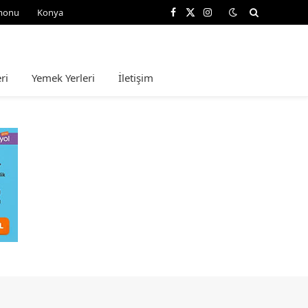
monu
Konya
Facebook
X
Instagram
(Twitter)
ri
Yemek Yerleri
İletişim