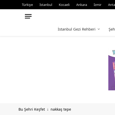
Türkiye
İstanbul
Kocaeli
Ankara
İzmir
Anta
İstanbul Gezi Rehberi
Şeh
Bu Şehri Keşfet
nakkaş tepe
↓