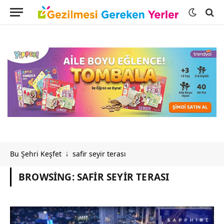
Bu Şehri Keşfet
safir seyir terası
↓
BROWSING:
SAFIR SEYIR TERASI