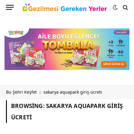
Bu Şehri Keşfet
sakarya aquapark giriş ücreti
↓
BROWSING:
SAKARYA AQUAPARK GIRIŞ
ÜCRETI