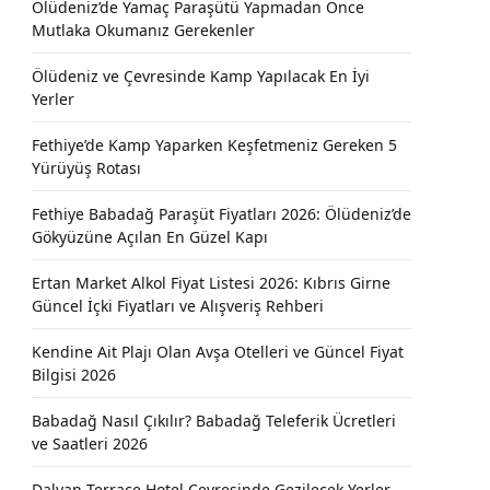
Ölüdeniz’de Yamaç Paraşütü Yapmadan Önce
Mutlaka Okumanız Gerekenler
Ölüdeniz ve Çevresinde Kamp Yapılacak En İyi
Yerler
Fethiye’de Kamp Yaparken Keşfetmeniz Gereken 5
Yürüyüş Rotası
Fethiye Babadağ Paraşüt Fiyatları 2026: Ölüdeniz’de
Gökyüzüne Açılan En Güzel Kapı
Ertan Market Alkol Fiyat Listesi 2026: Kıbrıs Girne
Güncel İçki Fiyatları ve Alışveriş Rehberi
Kendine Ait Plajı Olan Avşa Otelleri ve Güncel Fiyat
Bilgisi 2026
Babadağ Nasıl Çıkılır? Babadağ Teleferik Ücretleri
ve Saatleri 2026
Dalyan Terrace Hotel Çevresinde Gezilecek Yerler