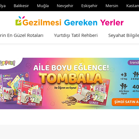
lya
Balıkesir
Muğla
Nevşehir
Eskişehir
Mersin
Kasta
rin En Güzel Rotaları
Yurtdışı Tatil Rehberi
Seyahat Bilgile