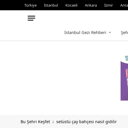
Türkiye
İstanbul
Kocaeli
Ankara
İzmir
Anta
İstanbul Gezi Rehberi
Şeh
Bu Şehri Keşfet
setüstü çay bahçesi nasıl gidilir
↓