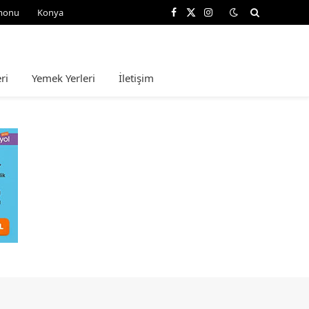
monu
Konya
Facebook
X
Instagram
(Twitter)
ri
Yemek Yerleri
İletişim