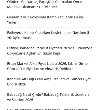
Ölüdeniz’de Yamaç Paraşütü Yapmadan Önce
Mutlaka Okumanız Gerekenler
Ölüdeniz ve Çevresinde Kamp Yapılacak En İyi
Yerler
Fethiye’de Kamp Yaparken Keşfetmeniz Gereken 5
Yürüyüş Rotası
Fethiye Babadağ Paraşüt Fiyatları 2026: Ölüdeniz’de
Gökyüzüne Açılan En Güzel Kapı
Ertan Market Alkol Fiyat Listesi 2026: Kıbrıs Girne
Güncel İçki Fiyatları ve Alışveriş Rehberi
Kendine Ait Plajı Olan Avşa Otelleri ve Güncel Fiyat
Bilgisi 2026
Babadağ Nasıl Çıkılır? Babadağ Teleferik Ücretleri
ve Saatleri 2026
Dalyan Terrace Hotel Çevresinde Gezilecek Yerler