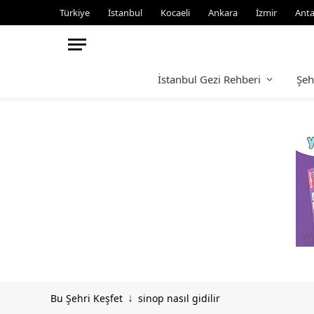
Türkiye
İstanbul
Kocaeli
Ankara
İzmir
Anta
İstanbul Gezi Rehberi
Şeh
Bu Şehri Keşfet
sinop nasıl gidilir
↓