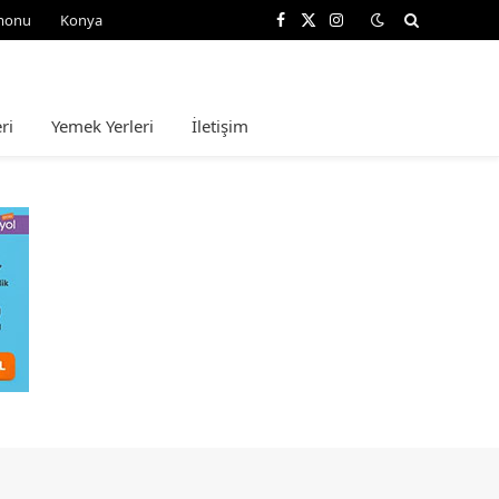
monu
Konya
Facebook
X
Instagram
(Twitter)
ri
Yemek Yerleri
İletişim