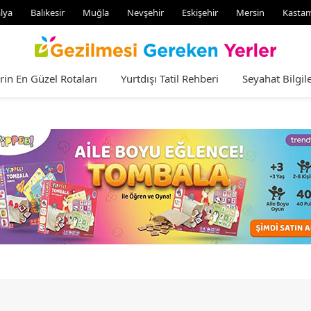
lya
Balıkesir
Muğla
Nevşehir
Eskişehir
Mersin
Kasta
rin En Güzel Rotaları
Yurtdışı Tatil Rehberi
Seyahat Bilgile