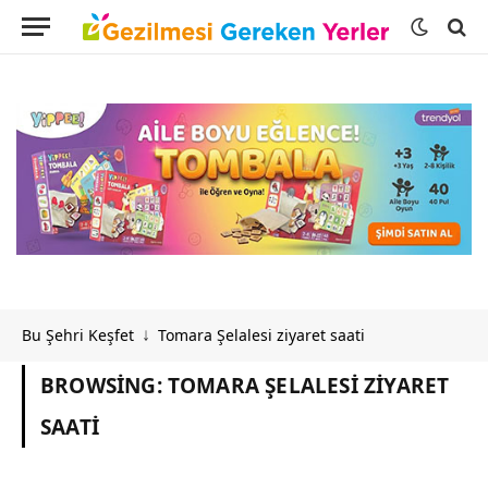
Bu Şehri Keşfet
Tomara Şelalesi ziyaret saati
↓
BROWSING:
TOMARA ŞELALESI ZIYARET
SAATI