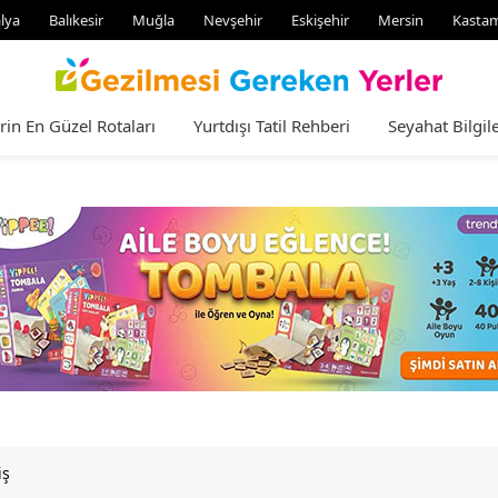
lya
Balıkesir
Muğla
Nevşehir
Eskişehir
Mersin
Kasta
rin En Güzel Rotaları
Yurtdışı Tatil Rehberi
Seyahat Bilgile
iş