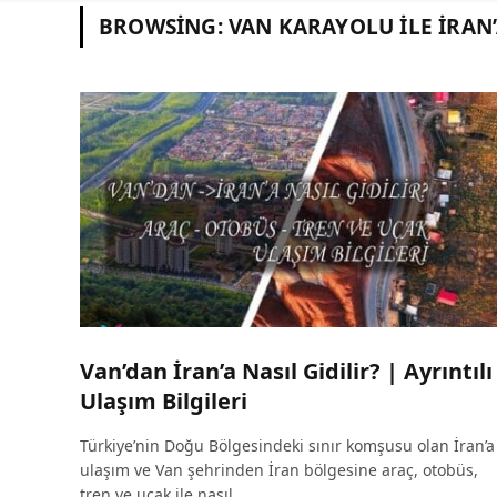
BROWSING:
VAN KARAYOLU ILE İRAN’
Van’dan İran’a Nasıl Gidilir? | Ayrıntılı
Ulaşım Bilgileri
Türkiye’nin Doğu Bölgesindeki sınır komşusu olan İran’a
ulaşım ve Van şehrinden İran bölgesine araç, otobüs,
tren ve uçak ile nasıl…