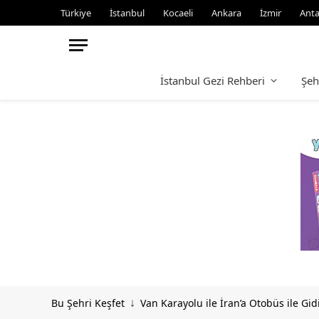
Türkiye
İstanbul
Kocaeli
Ankara
İzmir
Anta
İstanbul Gezi Rehberi
Şeh
Bu Şehri Keşfet
Van Karayolu ile İran’a Otobüs ile Gid
↓