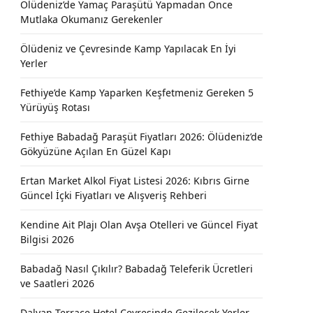
Ölüdeniz’de Yamaç Paraşütü Yapmadan Önce
Mutlaka Okumanız Gerekenler
Ölüdeniz ve Çevresinde Kamp Yapılacak En İyi
Yerler
Fethiye’de Kamp Yaparken Keşfetmeniz Gereken 5
Yürüyüş Rotası
Fethiye Babadağ Paraşüt Fiyatları 2026: Ölüdeniz’de
Gökyüzüne Açılan En Güzel Kapı
Ertan Market Alkol Fiyat Listesi 2026: Kıbrıs Girne
Güncel İçki Fiyatları ve Alışveriş Rehberi
Kendine Ait Plajı Olan Avşa Otelleri ve Güncel Fiyat
Bilgisi 2026
Babadağ Nasıl Çıkılır? Babadağ Teleferik Ücretleri
ve Saatleri 2026
Dalyan Terrace Hotel Çevresinde Gezilecek Yerler