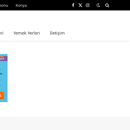
monu
Konya
Facebook
X
Instagram
(Twitter)
ri
Yemek Yerleri
İletişim