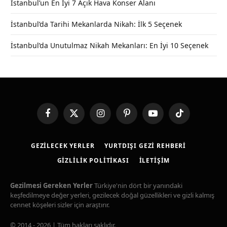
İstanbul’un En İyi 7 Açık Hava Konser Alanı
İstanbul’da Tarihi Mekanlarda Nikah: İlk 5 Seçenek
İstanbul’da Unutulmaz Nikah Mekanları: En İyi 10 Seçenek
Facebook
X
Instagram
Pinterest
YouTube
TikTok
(Twitter)
GEZILECEK YERLER
YURTDIŞI GEZI REHBERI
GIZLILIK POLITIKASI
İLETIŞIM
Gezilmesi Gereken Yerler
Türkiye'nin dört bir yanındaki
keşfedilmeye değer yerleri, gezilecek doğal güzellikleri ve gizli kalmış
cennet köşeleri sizler için araştırır.
© 2014 - 2026 | Tüm hakları saklıdır.