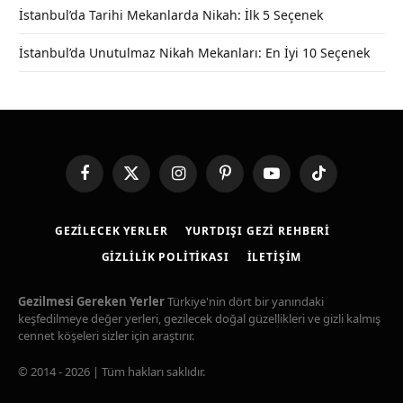
İstanbul’da Tarihi Mekanlarda Nikah: İlk 5 Seçenek
İstanbul’da Unutulmaz Nikah Mekanları: En İyi 10 Seçenek
Facebook
X
Instagram
Pinterest
YouTube
TikTok
(Twitter)
GEZILECEK YERLER
YURTDIŞI GEZI REHBERI
GIZLILIK POLITIKASI
İLETIŞIM
Gezilmesi Gereken Yerler
Türkiye'nin dört bir yanındaki
keşfedilmeye değer yerleri, gezilecek doğal güzellikleri ve gizli kalmış
cennet köşeleri sizler için araştırır.
© 2014 - 2026 | Tüm hakları saklıdır.