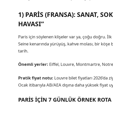
1) PARIS (FRANSA): SANAT, S
HAVASI”
Paris için söylenen klişeler var ya, çoğu doğru. İ
Seine kenarında yürüyüş, kahve molası, bir köşe b
tarih.
Önemli yerler:
Eiffel, Louvre, Montmartre, Notr
Pratik fiyat notu:
Louvre bilet fiyatları 2026’da z
Ocak itibarıyla AB/AEA dışına daha yüksek fiyat 
PARIS IÇIN 7 GÜNLÜK ÖRNEK ROTA