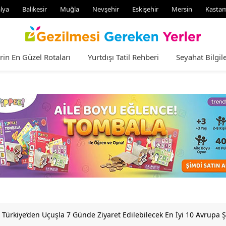
lya
Balıkesir
Muğla
Nevşehir
Eskişehir
Mersin
Kasta
rin En Güzel Rotaları
Yurtdışı Tatil Rehberi
Seyahat Bilgile
 Türkiye’den Uçuşla 7 Günde Ziyaret Edilebilecek En İyi 10 Avrupa 