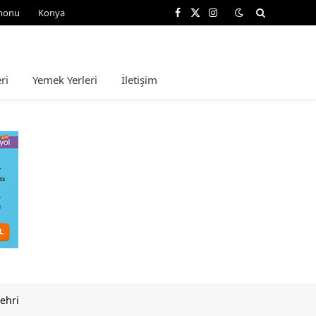
monu
Konya
Facebook
X
Instagram
(Twitter)
ri
Yemek Yerleri
İletişim
Şehri