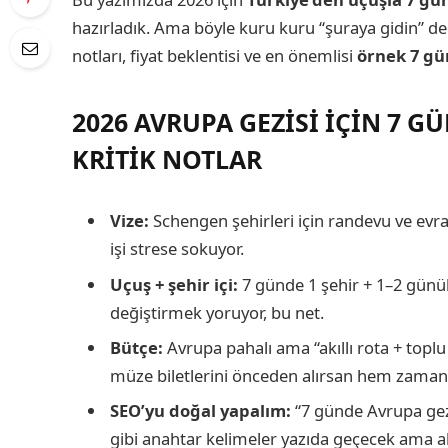
hazırladık. Ama böyle kuru kuru “şuraya gidin” deği
notları, fiyat beklentisi ve en önemlisi
örnek 7 gü
2026 AVRUPA GEZISI IÇIN 7 
KRITIK NOTLAR
Vize:
Schengen şehirleri için randevu ve evrak 
işi strese sokuyor.
Uçuş + şehir içi:
7 günde 1 şehir + 1–2 günüb
değiştirmek yoruyor, bu net.
Bütçe:
Avrupa pahalı ama “akıllı rota + toplu
müze biletlerini önceden alırsan hem zaman
SEO’yu doğal yapalım:
“7 günde Avrupa gezi
gibi anahtar kelimeler yazıda geçecek ama 