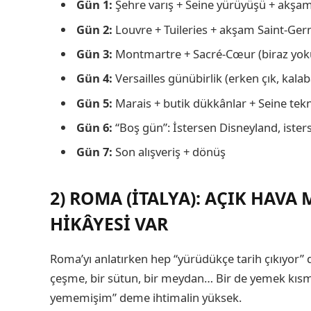
Gün 1:
Şehre varış + Seine yürüyüşü + akşam
Gün 2:
Louvre + Tuileries + akşam Saint-Ger
Gün 3:
Montmartre + Sacré-Cœur (biraz yok
Gün 4:
Versailles günübirlik (erken çık, kalaba
Gün 5:
Marais + butik dükkânlar + Seine tek
Gün 6:
“Boş gün”: İstersen Disneyland, ist
Gün 7:
Son alışveriş + dönüş
2) ROMA (İTALYA): AÇIK HAVA 
HIKÂYESI VAR
Roma’yı anlatırken hep “yürüdükçe tarih çıkıyor” d
çeşme, bir sütun, bir meydan… Bir de yemek kısm
yememişim” deme ihtimalin yüksek.