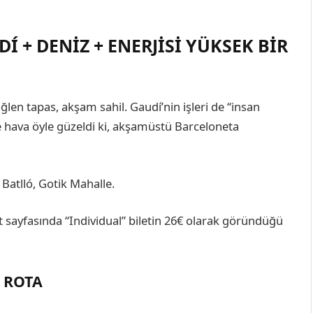
Í + DENIZ + ENERJISI YÜKSEK BIR
en tapas, akşam sahil. Gaudí’nin işleri de “insan
de hava öyle güzeldi ki, akşamüstü Barceloneta
Batlló, Gotik Mahalle.
t sayfasında “Individual” biletin 26€ olarak göründüğü
 ROTA