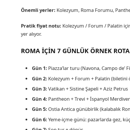
Önemli yerler:
Kolezyum, Roma Forumu, Pantheon
Pratik fiyat notu:
Kolezyum / Forum / Palatin için 
yer alıyor.
ROMA IÇIN 7 GÜNLÜK ÖRNEK ROTA
Gün 1:
Piazza’lar turu (Navona, Campo de’ F
Gün 2:
Kolezyum + Forum + Palatin (biletini 
Gün 3:
Vatikan + Sistine Şapeli + Aziz Petrus
Gün 4:
Pantheon + Trevi + İspanyol Merdiven
Gün 5:
Ostia Antica günübirlik (kalabalık Ro
Gün 6:
Yeme-içme günü: pazarlarda gez, küçü
Gün 7:
Son tur + dönüş