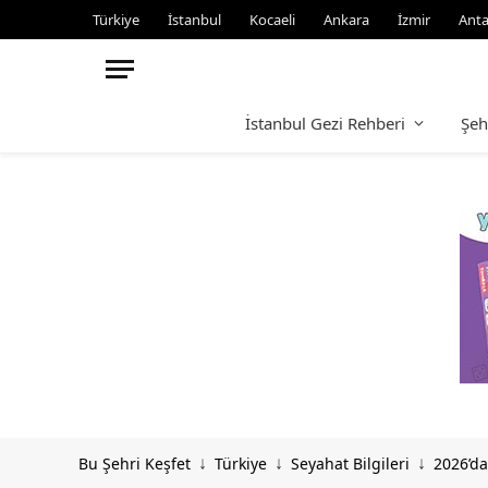
Türkiye
İstanbul
Kocaeli
Ankara
İzmir
Anta
İstanbul Gezi Rehberi
Şeh
Bu Şehri Keşfet
Türkiye
Seyahat Bilgileri
2026’da
↓
↓
↓