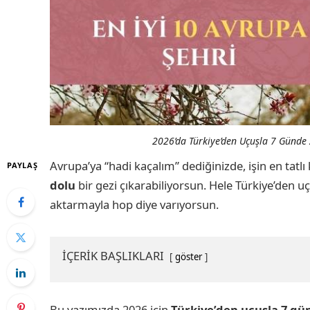
2026’da Türkiye’den Uçuşla 7 Günde Z
Avrupa’ya “hadi kaçalım” dediğinizde, işin en tatlı
PAYLAŞ
dolu
bir gezi çıkarabiliyorsun. Hele Türkiye’den uçu
aktarmayla hop diye varıyorsun.
İÇERİK BAŞLIKLARI
göster
Bu yazımızda 2026 için
Türkiye’den uçuşla 7 gün