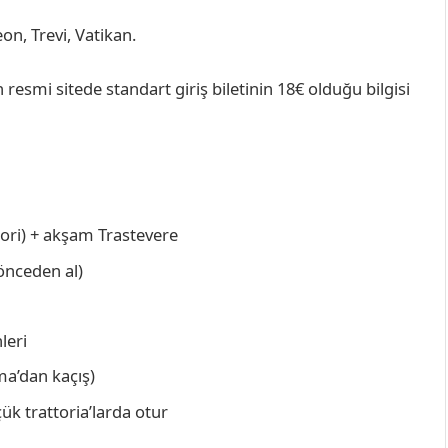
, Trevi, Vatikan.
resmi sitede standart giriş biletinin 18€ olduğu bilgisi
iori) + akşam Trastevere
önceden al)
leri
ma’dan kaçış)
k trattoria’larda otur