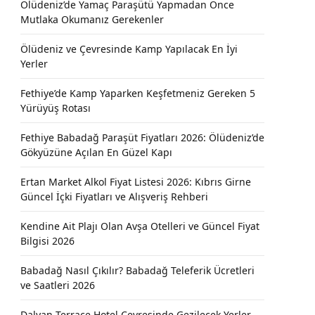
Ölüdeniz’de Yamaç Paraşütü Yapmadan Önce
Mutlaka Okumanız Gerekenler
Ölüdeniz ve Çevresinde Kamp Yapılacak En İyi
Yerler
Fethiye’de Kamp Yaparken Keşfetmeniz Gereken 5
Yürüyüş Rotası
Fethiye Babadağ Paraşüt Fiyatları 2026: Ölüdeniz’de
Gökyüzüne Açılan En Güzel Kapı
Ertan Market Alkol Fiyat Listesi 2026: Kıbrıs Girne
Güncel İçki Fiyatları ve Alışveriş Rehberi
Kendine Ait Plajı Olan Avşa Otelleri ve Güncel Fiyat
Bilgisi 2026
Babadağ Nasıl Çıkılır? Babadağ Teleferik Ücretleri
ve Saatleri 2026
Dalyan Terrace Hotel Çevresinde Gezilecek Yerler