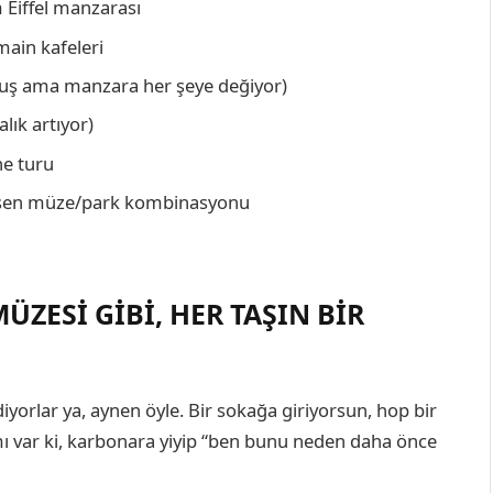
 Eiffel manzarası
main kafeleri
uş ama manzara her şeye değiyor)
lık artıyor)
ne turu
ersen müze/park kombinasyonu
MÜZESI GIBI, HER TAŞIN BIR
iyorlar ya, aynen öyle. Bir sokağa giriyorsun, hop bir
ı var ki, karbonara yiyip “ben bunu neden daha önce