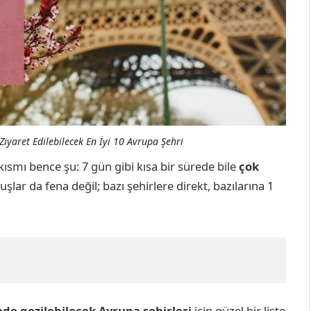
iyaret Edilebilecek En İyi 10 Avrupa Şehri
 kısmı bence şu: 7 gün gibi kısa bir sürede bile
çok
şlar da fena değil; bazı şehirlere direkt, bazılarına 1
de gezilebilecek Avrupa şehirleri
için güzel bir liste