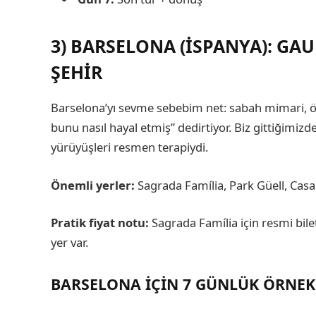
3) BARSELONA (İSPANYA): GAUD
ŞEHIR
Barselona’yı sevme sebebim net: sabah mimari, öğl
bunu nasıl hayal etmiş” dedirtiyor. Biz gittiğimiz
yürüyüşleri resmen terapiydi.
Önemli yerler:
Sagrada Família, Park Güell, Casa 
Pratik fiyat notu:
Sagrada Família için resmi bile
yer var.
BARSELONA IÇIN 7 GÜNLÜK ÖRNEK