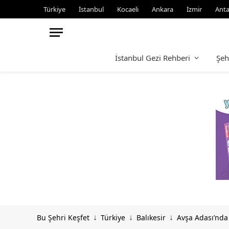
Türkiye
İstanbul
Kocaeli
Ankara
İzmir
Anta
İstanbul Gezi Rehberi
Şeh
Bu Şehri Keşfet
Türkiye
Balıkesir
Avşa Adası’nda 
↓
↓
↓