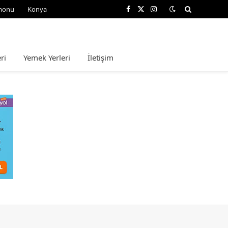
monu
Konya
Facebook
X
Instagram
(Twitter)
ri
Yemek Yerleri
İletişim