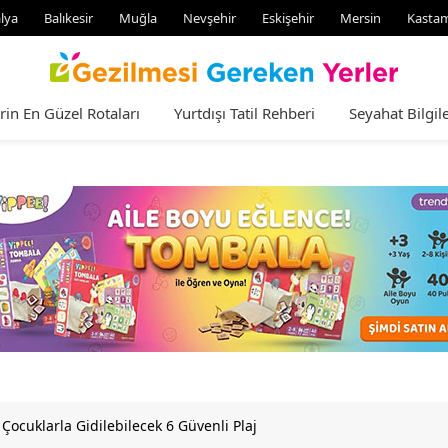
lya
Balıkesir
Muğla
Nevşehir
Eskişehir
Mersin
Kasta
rin En Güzel Rotaları
Yurtdışı Tatil Rehberi
Seyahat Bilgile
Çocuklarla Gidilebilecek 6 Güvenli Plaj