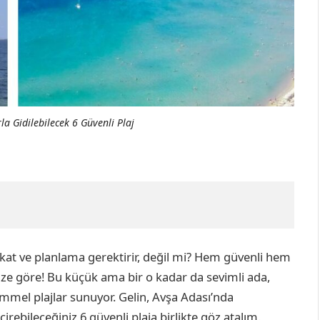
a Gidilebilecek 6 Güvenli Plaj
kat ve planlama gerektirir, değil mi? Hem güvenli hem
 size göre! Bu küçük ama bir o kadar da sevimli ada,
emmel plajlar sunuyor. Gelin, Avşa Adası’nda
irebileceğiniz 6 güvenli plaja birlikte göz atalım.