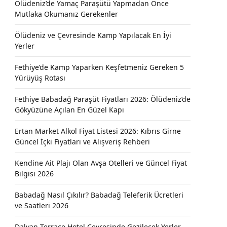
Ölüdeniz’de Yamaç Paraşütü Yapmadan Önce
Mutlaka Okumanız Gerekenler
Ölüdeniz ve Çevresinde Kamp Yapılacak En İyi
Yerler
Fethiye’de Kamp Yaparken Keşfetmeniz Gereken 5
Yürüyüş Rotası
Fethiye Babadağ Paraşüt Fiyatları 2026: Ölüdeniz’de
Gökyüzüne Açılan En Güzel Kapı
Ertan Market Alkol Fiyat Listesi 2026: Kıbrıs Girne
Güncel İçki Fiyatları ve Alışveriş Rehberi
Kendine Ait Plajı Olan Avşa Otelleri ve Güncel Fiyat
Bilgisi 2026
Babadağ Nasıl Çıkılır? Babadağ Teleferik Ücretleri
ve Saatleri 2026
Dalyan Terrace Hotel Çevresinde Gezilecek Yerler