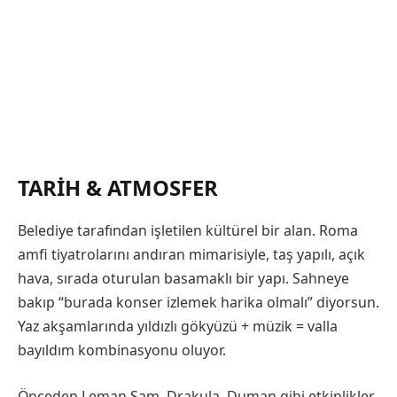
TARIH & ATMOSFER
Belediye tarafından işletilen kültürel bir alan. Roma
amfi tiyatrolarını andıran mimarisiyle, taş yapılı, açık
hava, sırada oturulan basamaklı bir yapı. Sahneye
bakıp “burada konser izlemek harika olmalı” diyorsun.
Yaz akşamlarında yıldızlı gökyüzü + müzik = valla
bayıldım kombinasyonu oluyor.
Önceden Leman Sam, Drakula, Duman gibi etkinlikler