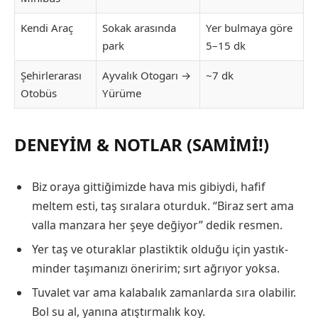
Kendi Araç
Sokak arasında
Yer bulmaya göre
park
5–15 dk
Şehirlerarası
Ayvalık Otogarı →
~7 dk
Otobüs
Yürüme
DENEYIM & NOTLAR (SAMIMI!)
Biz oraya gittiğimizde hava mis gibiydi, hafif
meltem esti, taş sıralara oturduk. “Biraz sert ama
valla manzara her şeye değiyor” dedik resmen.
Yer taş ve oturaklar plastiktik olduğu için yastık-
minder taşımanızı öneririm; sırt ağrıyor yoksa.
Tuvalet var ama kalabalık zamanlarda sıra olabilir.
Bol su al, yanına atıştırmalık koy.