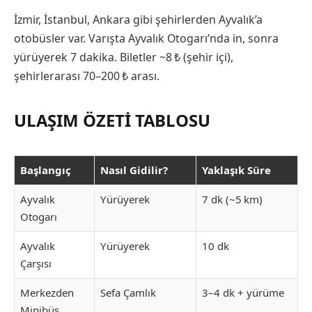
İzmir, İstanbul, Ankara gibi şehirlerden Ayvalık’a
otobüsler var. Varışta Ayvalık Otogarı’nda in, sonra
yürüyerek 7 dakika. Biletler ~8 ₺ (şehir içi),
şehirlerarası 70–200 ₺ arası.
ULAŞIM ÖZETI TABLOSU
Başlangıç
Nasıl Gidilir?
Yaklaşık Süre
Ayvalık
Yürüyerek
7 dk (~5 km)
Otogarı
Ayvalık
Yürüyerek
10 dk
Çarşısı
Merkezden
Sefa Çamlık
3–4 dk + yürüme
Minibüs