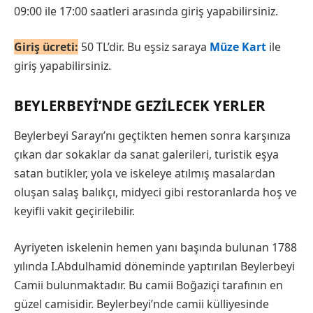
09:00 ile 17:00 saatleri arasında giriş yapabilirsiniz.
Giriş ücreti:
50 TL’dir.
Bu eşsiz saraya
Müze Kart
ile
giriş yapabilirsiniz.
BEYLERBEYI’NDE GEZILECEK YERLER
Beylerbeyi Sarayı’nı geçtikten hemen sonra karşınıza
çıkan dar sokaklar da sanat galerileri, turistik eşya
satan butikler, yola ve iskeleye atılmış masalardan
oluşan salaş balıkçı, midyeci gibi restoranlarda hoş ve
keyifli vakit geçirilebilir.
Ayriyeten iskelenin hemen yanı başında bulunan 1788
yılında I.Abdulhamid döneminde yaptırılan Beylerbeyi
Camii bulunmaktadır. Bu camii Boğaziçi tarafının en
güzel camisidir. Beylerbeyi’nde camii külliyesinde