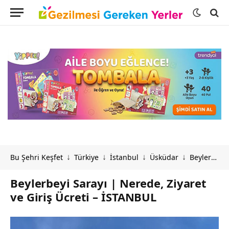
Bu Şehri Keşfet
Türkiye
İstanbul
Üsküdar
Beylerbeyi Sarayı | Nerede, Ziyaret ve Giriş Ücreti – İSTANBUL
↓
↓
↓
↓
Beylerbeyi Sarayı | Nerede, Ziyaret
ve Giriş Ücreti – İSTANBUL