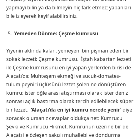
yapmayı bilin ya da bilmeyin hiç fark etmez; yapanları
bile izleyerek keyif alabilirsiniz.
Yemeden Dönme: Çeşme kumrusu
Yiyenin aklında kalan, yemeyeni bin pişman eden bir
sokak lezzeti: Çeşme kumrusu. İştah kabartan lezzeti
ile Çeşme kumrusunu en iyi yapan yerlerden birisi de
Alaçatı’dır. Muhteşem ekmeği ve sucuk-domates-
tulum peyniri üçlüsünü lezzet şölenine dönüştüren
kumru; ister öğle arası atıştırması olarak ister deniz
sonrası açlık bastırma olarak tercih edilebilecek süper
bir lezzet.
‘Alaçatı’da en iyi kumru nerede yenir’
diye
soracak olursanız cevaplar oldukça net: Kumrucu
Şevki ve Kumrucu Hikmet. Kumrunun üzerine bir de
Alaçatı ile özleşen sakızlı muhallebi ve dondurma