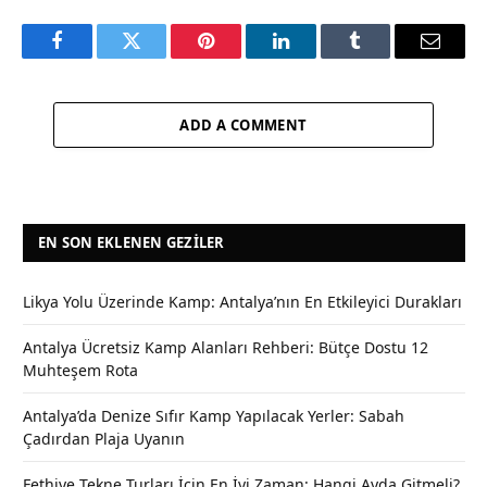
Facebook
Twitter
Pinterest
LinkedIn
Tumblr
Email
ADD A COMMENT
EN SON EKLENEN GEZILER
Likya Yolu Üzerinde Kamp: Antalya’nın En Etkileyici Durakları
Antalya Ücretsiz Kamp Alanları Rehberi: Bütçe Dostu 12
Muhteşem Rota
Antalya’da Denize Sıfır Kamp Yapılacak Yerler: Sabah
Çadırdan Plaja Uyanın
Fethiye Tekne Turları İçin En İyi Zaman: Hangi Ayda Gitmeli?