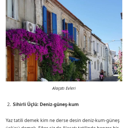
Alaçatı Evleri
Sihirli Üçlü: Deniz-güneş-kum
Yaz tatili demek kim ne derse desin deniz-kum-güneş
üçlüsü demek. Eğer siz de Alaçatı tatilinde benzer bir