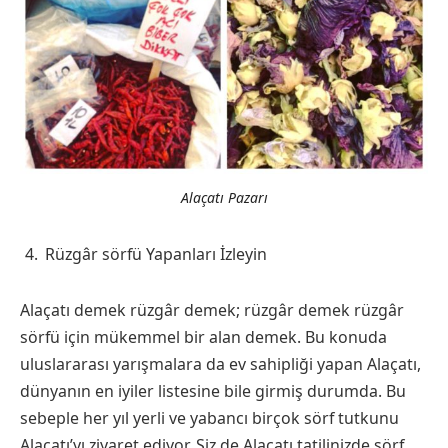
Alaçatı Pazarı
Rüzgâr sörfü Yapanları İzleyin
Alaçatı demek rüzgâr demek; rüzgâr demek rüzgâr
sörfü için mükemmel bir alan demek. Bu konuda
uluslararası yarışmalara da ev sahipliği yapan Alaçatı,
dünyanın en iyiler listesine bile girmiş durumda. Bu
sebeple her yıl yerli ve yabancı birçok sörf tutkunu
Alaçatı’yı ziyaret ediyor. Siz de Alaçatı tatilinizde sörf