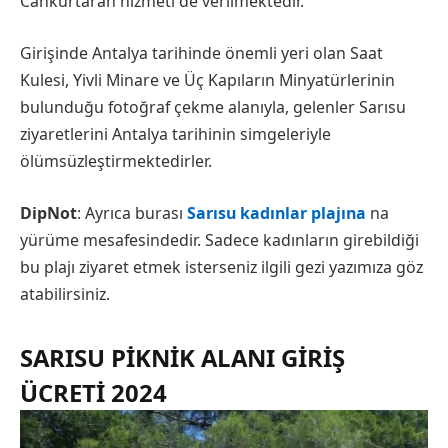
Cankurtaran hizmeti de verilmektedir.
Girişinde Antalya tarihinde önemli yeri olan Saat
Kulesi, Yivli Minare ve Üç Kapıların Minyatürlerinin
bulunduğu fotoğraf çekme alanıyla, gelenler Sarısu
ziyaretlerini Antalya tarihinin simgeleriyle
ölümsüzleştirmektedirler.
DipNot
: Ayrıca burası
Sarısu kadınlar plajına
na
yürüme mesafesindedir. Sadece kadınların girebildiği
bu plajı ziyaret etmek isterseniz ilgili gezi yazımıza göz
atabilirsiniz.
SARISU PIKNIK ALANI GIRIŞ
ÜCRETI 2024