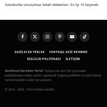
İstanbul’da Unutulmaz Nikah Mekanları: En İyi 10 Seçenek
Facebook
X
Instagram
Pinterest
YouTube
TikTok
(Twitter)
GEZILECEK YERLER
YURTDIŞI GEZI REHBERI
GIZLILIK POLITIKASI
İLETIŞIM
Gezilmesi Gereken Yerler
Türkiye'nin dört bir yanındaki
keşfedilmeye değer yerleri, gezilecek doğal güzellikleri ve gizli kalmış
cennet köşeleri sizler için araştırır.
© 2014 - 2026 | Tüm hakları saklıdır.