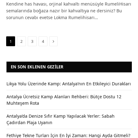
Kendine has havası, orjinal kahvaltı menüsüyle RumeliHisarı
semalarında boğaza nazır bir kahvaltıya ne dersiniz? Bu
sorunun cevabı evetse Lokma Rumelihisarı…
Next
1
2
3
4
EN SON EKLENEN GEZILER
Likya Yolu Üzerinde Kamp: Antalya’nın En Etkileyici Durakları
Antalya Ücretsiz Kamp Alanları Rehberi: Bütçe Dostu 12
Muhteşem Rota
Antalya’da Denize Sıfır Kamp Yapılacak Yerler: Sabah
Çadırdan Plaja Uyanın
Fethiye Tekne Turları İçin En İyi Zaman: Hangi Ayda Gitmeli?