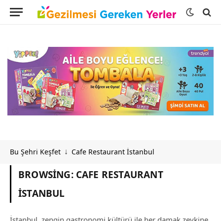
Bu Şehri Keşfet
Cafe Restaurant İstanbul
↓
BROWSING:
CAFE RESTAURANT
İSTANBUL
İstanbul, zengin gastronomi kültürü ile her damak zevkine