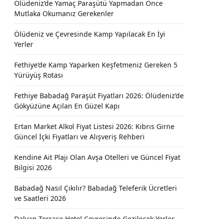
Ölüdeniz’de Yamaç Paraşütü Yapmadan Önce
Mutlaka Okumanız Gerekenler
Ölüdeniz ve Çevresinde Kamp Yapılacak En İyi
Yerler
Fethiye’de Kamp Yaparken Keşfetmeniz Gereken 5
Yürüyüş Rotası
Fethiye Babadağ Paraşüt Fiyatları 2026: Ölüdeniz’de
Gökyüzüne Açılan En Güzel Kapı
Ertan Market Alkol Fiyat Listesi 2026: Kıbrıs Girne
Güncel İçki Fiyatları ve Alışveriş Rehberi
Kendine Ait Plajı Olan Avşa Otelleri ve Güncel Fiyat
Bilgisi 2026
Babadağ Nasıl Çıkılır? Babadağ Teleferik Ücretleri
ve Saatleri 2026
Dalyan Terrace Hotel Çevresinde Gezilecek Yerler