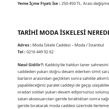
Yeme İçme Fiyatı İse :
250-450 TL. Arası değişme
TARIHI MODA İSKELESI NEREDE
Adres :
Moda İskele Caddesi – Moda / İstanbul
Tel :
0216 449 92 62
Nasıl Gidilir?:
Kadıköy’de haldun taner sahnesini
caddeden yukarı doğru devam ederken simit sarayı
barların arasından geçtikten sonra sahilde alkım’
yapabileceğiniz paralel caddeyi de geçip ulaşabilec
oradan soldan yukarı devam ediyorsunuz solunuzd
satan aksesuarcıları geride bıraktıktan sonra sa
geride bırakarak moda caddesi üzerinde ilerle