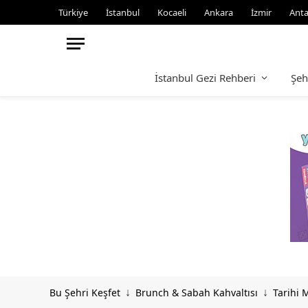
Türkiye
İstanbul
Kocaeli
Ankara
İzmir
Anta
İstanbul Gezi Rehberi
Şeh
Bu Şehri Keşfet
Brunch & Sabah Kahvaltısı
Tarihi 
↓
↓