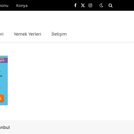
monu
Konya
Facebook
X
Instagram
(Twitter)
ri
Yemek Yerleri
İletişim
tanbul