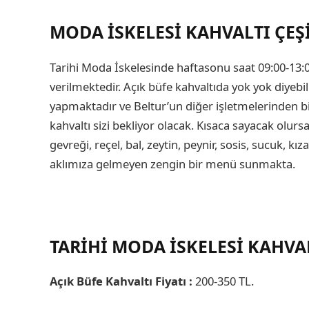
MODA İSKELESI
KAHVALTI ÇEŞ
Tarihi Moda İskelesinde haftasonu saat 09:00-13:00
verilmektedir. Açık büfe kahvaltıda yok yok diyebili
yapmaktadır ve Beltur’un diğer işletmelerinden b
kahvaltı sizi bekliyor olacak. Kısaca sayacak olursak
gevreği, reçel, bal, zeytin, peynir, sosis, sucuk, k
aklımıza gelmeyen zengin bir menü sunmakta.
TARIHI MODA İSKELESI KAHVAL
Açık Büfe Kahvaltı Fiyatı :
200-350 TL.