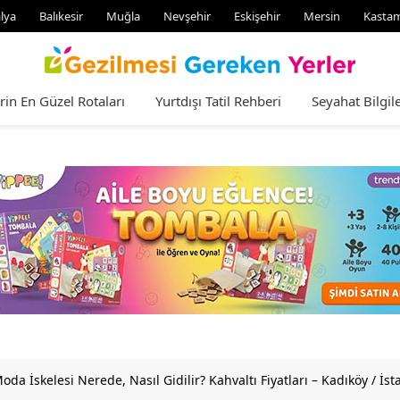
lya
Balıkesir
Muğla
Nevşehir
Eskişehir
Mersin
Kasta
rin En Güzel Rotaları
Yurtdışı Tatil Rehberi
Seyahat Bilgile
Moda İskelesi Nerede, Nasıl Gidilir? Kahvaltı Fiyatları – Kadıköy / İs