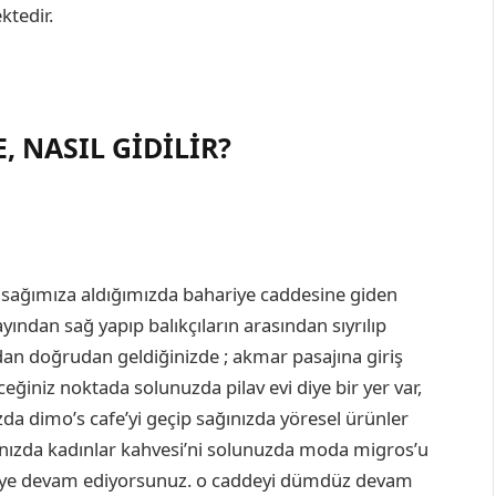
ktedir.
, NASIL GIDILIR?
 sağımıza aldığımızda bahariye caddesine giden
ndan sağ yapıp balıkçıların arasından sıyrılıp
dan doğrudan geldiğinizde ; akmar pasajına giriş
eğiniz noktada solunuzda pilav evi diye bir yer var,
a dimo’s cafe’yi geçip sağınızda yöresel ürünler
ğınızda kadınlar kahvesi’ni solunuzda moda migros’u
meye devam ediyorsunuz. o caddeyi dümdüz devam