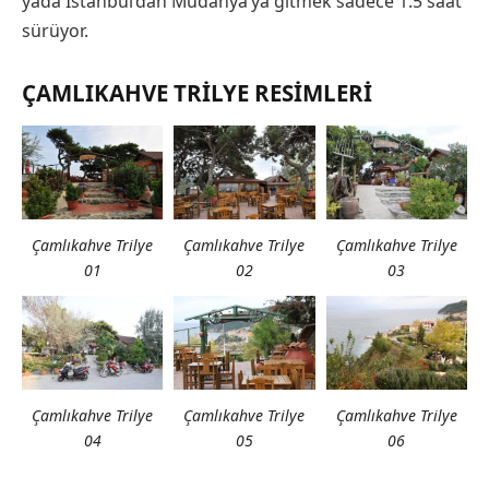
yada İstanbul’dan Mudanya’ya gitmek sadece 1.5 saat
sürüyor.
ÇAMLIKAHVE TRILYE RESIMLERI
Çamlıkahve Trilye
Çamlıkahve Trilye
Çamlıkahve Trilye
01
02
03
Çamlıkahve Trilye
Çamlıkahve Trilye
Çamlıkahve Trilye
05
04
06