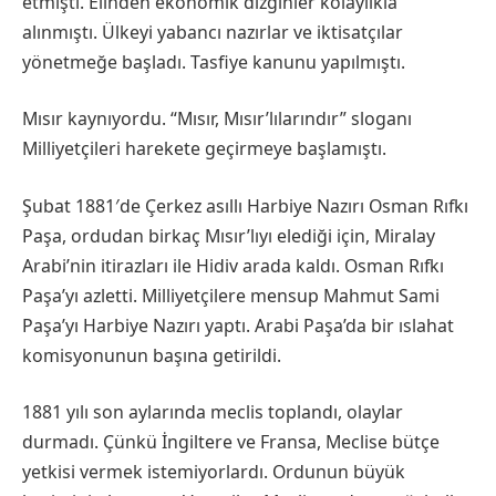
etmişti. Elinden ekonomik dizginler kolaylıkla
alınmıştı. Ülkeyi yabancı nazırlar ve iktisatçılar
yönetmeğe başladı. Tasfiye kanunu yapılmıştı.
Mısır kaynıyordu. “Mısır, Mısır’lılarındır” sloganı
Milliyetçileri harekete geçirmeye başlamıştı.
Şubat 1881′de Çerkez asıllı Harbiye Nazırı Osman Rıfkı
Paşa, ordudan birkaç Mısır’lıyı elediği için, Miralay
Arabi’nin itirazları ile Hidiv arada kaldı. Osman Rıfkı
Paşa’yı azletti. Milliyetçilere mensup Mahmut Sami
Paşa’yı Harbiye Nazırı yaptı. Arabi Paşa’da bir ıslahat
komisyonunun başına getirildi.
1881 yılı son aylarında meclis toplandı, olaylar
durmadı. Çünkü İngiltere ve Fransa, Meclise bütçe
yetkisi vermek istemiyorlardı. Ordunun büyük