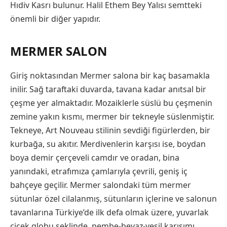
Hıdiv Kasrı bulunur. Halil Ethem Bey Yalısı semtteki
önemli bir diğer yapıdır.
MERMER SALON
Giriş noktasından Mermer salona bir kaç basamakla
inilir. Sağ taraftaki duvarda, tavana kadar anıtsal bir
çeşme yer almaktadır. Mozaiklerle süslü bu çeşmenin
zemine yakın kısmı, mermer bir tekneyle süslenmiştir.
Tekneye, Art Nouveau stilinin sevdiği figürlerden, bir
kurbağa, su akıtır. Merdivenlerin karşısı ise, boydan
boya demir çerçeveli camdır ve oradan, bina
yanındaki, etrafımıza çamlarıyla çevrili, geniş iç
bahçeye geçilir. Mermer salondaki tüm mermer
sütunlar özel cilalanmış, sütunların içlerine ve salonun
tavanlarına Türkiye’de ilk defa olmak üzere, yuvarlak
çiçek globu şeklinde, pembe-beyaz-yeşil karışımı